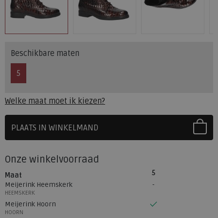
Beschikbare maten
5
Welke maat moet ik kiezen?
PLAATS IN WINKELMAND
SELECTEER EERST UW MAAT
Onze winkelvoorraad
5
Maat
Meijerink Heemskerk
HEEMSKERK
Meijerink Hoorn
HOORN