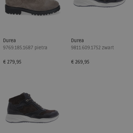
Durea
Durea
9769.185.1687 pietra
9811.609.1752 zwart
€ 279,95
€ 269,95