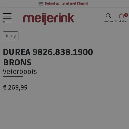
Betaal achteraf met Klarna!
0
zoeken
Winkeltas
Menu
zoeken
Terug
DUREA 9826.838.1900
BRONS
Veterboots
€ 269,95