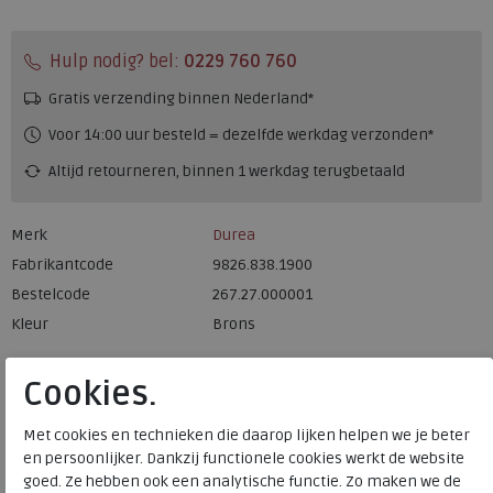
Hulp nodig? bel:
0229 760 760
Gratis verzending binnen Nederland*
Voor 14:00 uur besteld = dezelfde werkdag verzonden*
Altijd retourneren, binnen 1 werkdag terugbetaald
Merk
Durea
Fabrikantcode
9826.838.1900
Bestelcode
267.27.000001
Kleur
Brons
Materiaal
Lakleder
Cookies.
Wijdtemaat
k
Met cookies en technieken die daarop lijken helpen we je beter
Uitneembaar voetbed
ja
en persoonlijker. Dankzij functionele cookies werkt de website
Hakhoogte
2.50 cm
goed. Ze hebben ook een analytische functie. Zo maken we de