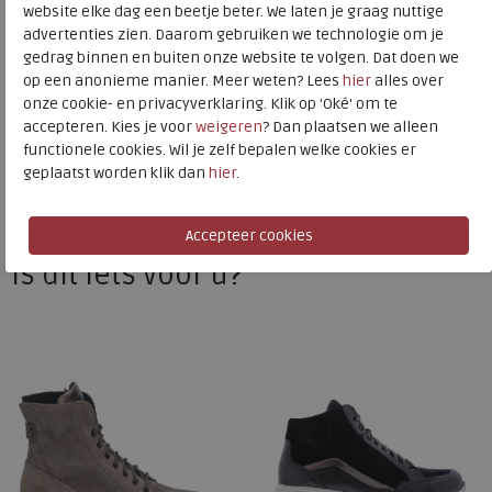
website elke dag een beetje beter. We laten je graag nuttige
advertenties zien. Daarom gebruiken we technologie om je
gedrag binnen en buiten onze website te volgen. Dat doen we
Durea
op een anonieme manier. Meer weten? Lees
hier
alles over
Toon alles van
Durea
onze cookie- en privacyverklaring. Klik op 'Oké' om te
accepteren. Kies je voor
weigeren
? Dan plaatsen we alleen
Naar alle
veterboots
functionele cookies. Wil je zelf bepalen welke cookies er
geplaatst worden klik dan
hier
.
Naar alle
Durea veterboots
Is dit iets voor u?