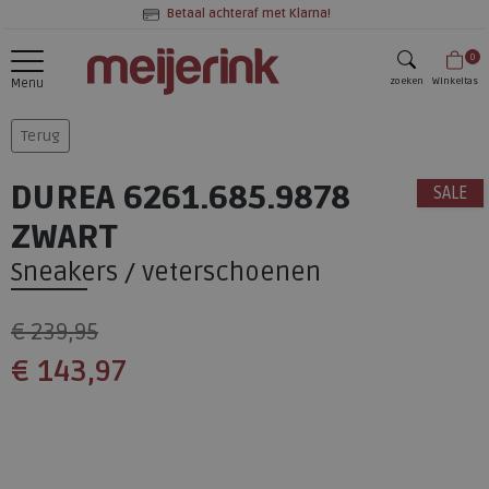
Betaal achteraf met Klarna!
0
zoeken
Winkeltas
Menu
zoeken
Terug
DUREA 6261.685.9878
SALE
ZWART
Sneakers / veterschoenen
€ 239,95
€ 143,97