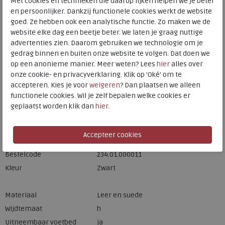
Met cookies en technieken die daarop lijken helpen we je beter
Meijerink Hoorn
en persoonlijker. Dankzij functionele cookies werkt de website
HOORN
goed. Ze hebben ook een analytische functie. Zo maken we de
website elke dag een beetje beter. We laten je graag nuttige
advertenties zien. Daarom gebruiken we technologie om je
Hulp nodig? bel:
0229 760 760
gedrag binnen en buiten onze website te volgen. Dat doen we
op een anonieme manier. Meer weten? Lees
hier
alles over
Gratis verzending binnen Nederland*
onze cookie- en privacyverklaring. Klik op 'Oké' om te
Voor 14:00 uur besteld = dezelfde werkdag verzonden*
accepteren. Kies je voor
weigeren
? Dan plaatsen we alleen
functionele cookies. Wil je zelf bepalen welke cookies er
Altijd retourneren, binnen 1 werkdag terugbetaald
geplaatst worden klik dan
hier
.
Merk
Durea
Fabrikantcode
6261.685.9878
Bestelcode
234.01.000011
Kleur
Zwart
Materiaal
Leer en suede
Wijdtemaat
h
Uitneembaar voetbed
ja