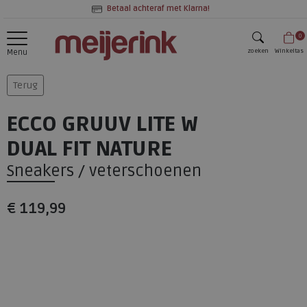
Betaal achteraf met Klarna!
0
zoeken
Winkeltas
Menu
zoeken
Terug
ECCO GRUUV LITE W
DUAL FIT NATURE
Sneakers / veterschoenen
€ 119,99