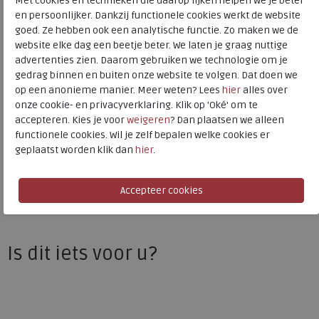
Met cookies en technieken die daarop lijken helpen we je beter
Kleur
Nature
en persoonlijker. Dankzij functionele cookies werkt de website
goed. Ze hebben ook een analytische functie. Zo maken we de
Materiaal
Leer
website elke dag een beetje beter. We laten je graag nuttige
advertenties zien. Daarom gebruiken we technologie om je
Uitneembaar voetbed
ja
gedrag binnen en buiten onze website te volgen. Dat doen we
op een anonieme manier. Meer weten? Lees
hier
alles over
onze cookie- en privacyverklaring. Klik op 'Oké' om te
ECCO
accepteren. Kies je voor
weigeren
? Dan plaatsen we alleen
functionele cookies. Wil je zelf bepalen welke cookies er
Toon alles van
ECCO
geplaatst worden klik dan
hier
.
Naar alle
sneakers / veterschoenen
Naar alle
ECCO sneakers / veterschoenen
Is dit iets voor u?