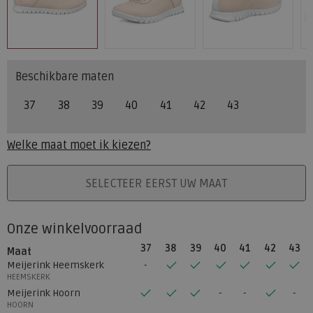
Beschikbare maten
37
38
39
40
41
42
43
Welke maat moet ik kiezen?
PLAATS IN WINKELMAND
SELECTEER EERST UW MAAT
Onze winkelvoorraad
37
38
39
40
41
42
43
Maat
Meijerink Heemskerk
HEEMSKERK
Meijerink Hoorn
HOORN