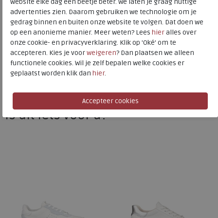
website elke dag een beetje beter. We laten je graag nuttige
advertenties zien. Daarom gebruiken we technologie om je
ECCO
gedrag binnen en buiten onze website te volgen. Dat doen we
op een anonieme manier. Meer weten? Lees
hier
alles over
Toon alles van
ECCO
onze cookie- en privacyverklaring. Klik op 'Oké' om te
accepteren. Kies je voor
weigeren
? Dan plaatsen we alleen
Naar alle
sneakers / veterschoenen
functionele cookies. Wil je zelf bepalen welke cookies er
geplaatst worden klik dan
hier
.
Naar alle
ECCO sneakers / veterschoenen
Is dit iets voor u?