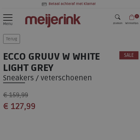
Betaal achteraf met Klarna!
0
zoeken
Winkeltas
Menu
zoeken
Terug
ECCO GRUUV W WHITE
SALE
LIGHT GREY
Sneakers / veterschoenen
€ 159,99
€ 127,99