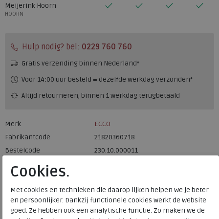
Meijerink Hoorn
HOORN
Hulp nodig? bel:
0229 760 760
Gratis verzending binnen Nederland*
Voor 14:00 uur besteld = dezelfde werkdag verzonden*
Altijd retourneren, binnen 1 werkdag terugbetaald
Merk
ECCO
Fabrikantcode
21820360718
Bestelcode
230.10.000011
Kleur
White light grey
Cookies.
Materiaal
Leer
Met cookies en technieken die daarop lijken helpen we je beter
en persoonlijker. Dankzij functionele cookies werkt de website
Uitneembaar voetbed
ja
goed. Ze hebben ook een analytische functie. Zo maken we de