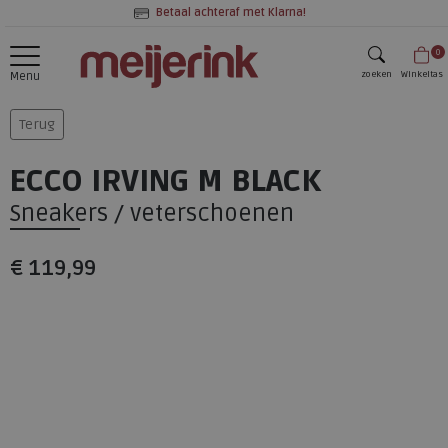
Betaal achteraf met Klarna!
0
zoeken
Winkeltas
Menu
zoeken
Terug
ECCO IRVING M BLACK
Sneakers / veterschoenen
€ 119,99