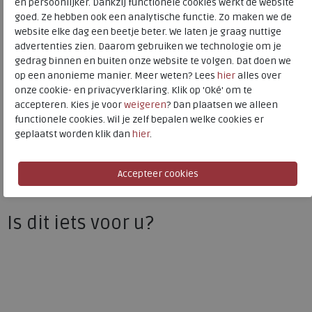
en persoonlijker. Dankzij functionele cookies werkt de website
goed. Ze hebben ook een analytische functie. Zo maken we de
Materiaal
Leer
website elke dag een beetje beter. We laten je graag nuttige
Uitneembaar voetbed
ja
advertenties zien. Daarom gebruiken we technologie om je
gedrag binnen en buiten onze website te volgen. Dat doen we
op een anonieme manier. Meer weten? Lees
hier
alles over
ECCO
onze cookie- en privacyverklaring. Klik op 'Oké' om te
accepteren. Kies je voor
weigeren
? Dan plaatsen we alleen
Toon alles van
ECCO
functionele cookies. Wil je zelf bepalen welke cookies er
geplaatst worden klik dan
hier
.
Naar alle
sneakers / veterschoenen
Naar alle
ECCO sneakers / veterschoenen
Is dit iets voor u?