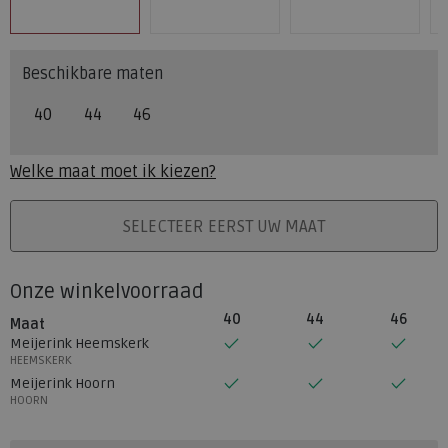
Beschikbare maten
40
44
46
Welke maat moet ik kiezen?
PLAATS IN WINKELMAND
SELECTEER EERST UW MAAT
Onze winkelvoorraad
40
44
46
Maat
Meijerink Heemskerk
HEEMSKERK
Meijerink Hoorn
HOORN