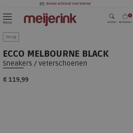
Betaal achteraf met Klarna!
0
zoeken
Winkeltas
Menu
zoeken
Terug
ECCO MELBOURNE BLACK
Sneakers / veterschoenen
€ 119,99