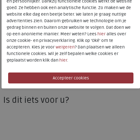
en persoonlijker. Dankzij functionele cookies werkt de website
goed. Ze hebben ook een analytische functie. Zo maken we de
Materiaal
Leer
website elke dag een beetje beter. We laten je graag nuttige
Uitneembaar voetbed
ja
advertenties zien. Daarom gebruiken we technologie om je
gedrag binnen en buiten onze website te volgen. Dat doen we
op een anonieme manier. Meer weten? Lees
hier
alles over
ECCO
onze cookie- en privacyverklaring. Klik op 'Oké' om te
accepteren. Kies je voor
weigeren
? Dan plaatsen we alleen
Toon alles van
ECCO
functionele cookies. Wil je zelf bepalen welke cookies er
geplaatst worden klik dan
hier
.
Naar alle
sneakers / veterschoenen
Naar alle
ECCO sneakers / veterschoenen
Is dit iets voor u?