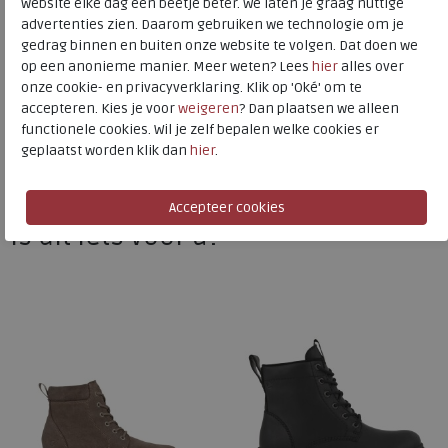
website elke dag een beetje beter. We laten je graag nuttige
advertenties zien. Daarom gebruiken we technologie om je
ECCO
gedrag binnen en buiten onze website te volgen. Dat doen we
op een anonieme manier. Meer weten? Lees
hier
alles over
Toon alles van
ECCO
onze cookie- en privacyverklaring. Klik op 'Oké' om te
accepteren. Kies je voor
weigeren
? Dan plaatsen we alleen
Naar alle
veterboots
functionele cookies. Wil je zelf bepalen welke cookies er
geplaatst worden klik dan
hier
.
Naar alle
ECCO veterboots
Is dit iets voor u?