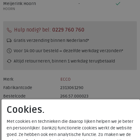
Meijerink Hoorn
HOORN
Hulp nodig? bel:
0229 760 760
Gratis verzending binnen Nederland*
Voor 14:00 uur besteld = dezelfde werkdag verzonden*
Altijd retourneren, binnen 1 werkdag terugbetaald
Merk
ECCO
Fabrikantcode
2313061290
Bestelcode
266.57.000023
Kleur
Garnet
Cookies.
Materiaal
Suede
Met cookies en technieken die daarop lijken helpen we je beter
en persoonlijker. Dankzij functionele cookies werkt de website
Uitneembaar voetbed
ja
goed. Ze hebben ook een analytische functie. Zo maken we de