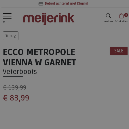
Betaal achteraf met Klarna!
0
zoeken
Winkeltas
Menu
zoeken
Terug
ECCO METROPOLE
SALE
VIENNA W GARNET
Veterboots
€ 139,99
€ 83,99