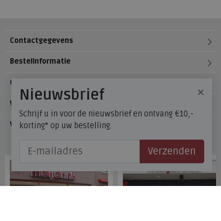
Contactgegevens
Bestelinformatie
Over Meijerink Schoenen
×
Nieuwsbrief
Voetzorg
Schrijf u in voor de nieuwsbrief en ontvang €10,-
Veelgestelde vragen
korting* op uw bestelling.
Onze winkels
Verzenden