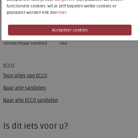
Merk
ECCO
functionele cookies. Wil je zelf bepalen welke cookies er
Fabrikantcode
06956455894
geplaatst worden klik dan
hier
.
Bestelcode
111.38.000002
Kleur
Tarmac
Uitneembaar voetbed
nee
ECCO
Toon alles van
ECCO
Naar alle
sandalen
Naar alle
ECCO sandalen
Is dit iets voor u?