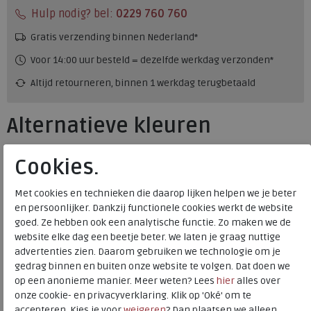
Hulp nodig? bel:
0229 760 760
Gratis verzending binnen Nederland*
Voor 14:00 uur besteld = dezelfde werkdag verzonden*
Altijd retourneren, binnen 1 werkdag terugbetaald
Alternatieve kleuren
Cookies.
Met cookies en technieken die daarop lijken helpen we je beter
en persoonlijker. Dankzij functionele cookies werkt de website
goed. Ze hebben ook een analytische functie. Zo maken we de
website elke dag een beetje beter. We laten je graag nuttige
advertenties zien. Daarom gebruiken we technologie om je
gedrag binnen en buiten onze website te volgen. Dat doen we
op een anonieme manier. Meer weten? Lees
hier
alles over
onze cookie- en privacyverklaring. Klik op 'Oké' om te
accepteren. Kies je voor
weigeren
? Dan plaatsen we alleen