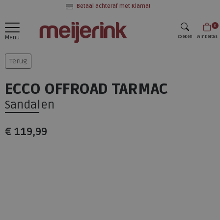
Betaal achteraf met Klarna!
0
zoeken
Winkeltas
Menu
zoeken
Terug
ECCO OFFROAD TARMAC
Sandalen
€ 119,99