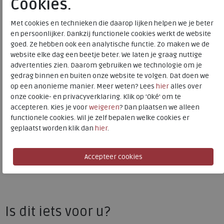
Cookies.
Bestelcode
273.01.000051
Met cookies en technieken die daarop lijken helpen we je beter
Kleur
Black
en persoonlijker. Dankzij functionele cookies werkt de website
goed. Ze hebben ook een analytische functie. Zo maken we de
Materiaal
Leer
website elke dag een beetje beter. We laten je graag nuttige
Uitneembaar voetbed
ja
advertenties zien. Daarom gebruiken we technologie om je
gedrag binnen en buiten onze website te volgen. Dat doen we
Hakhoogte
3.50 cm
op een anonieme manier. Meer weten? Lees
hier
alles over
onze cookie- en privacyverklaring. Klik op 'Oké' om te
accepteren. Kies je voor
weigeren
? Dan plaatsen we alleen
ECCO
functionele cookies. Wil je zelf bepalen welke cookies er
geplaatst worden klik dan
hier
.
Toon alles van
ECCO
Naar alle
laarzen
Naar alle
ECCO laarzen
Is dit iets voor u?