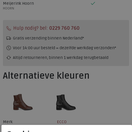
Meijerink Hoorn
HOORN
Hulp nodig? bel:
0229 760 760
Gratis verzending binnen Nederland*
Voor 14:00 uur besteld = dezelfde werkdag verzonden*
Altijd retourneren, binnen 1 werkdag terugbetaald
Alternatieve kleuren
Merk
ECCO
Fabrikantcode
22251301001