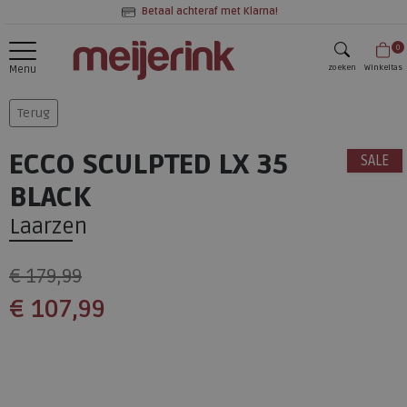
Betaal achteraf met Klarna!
0
zoeken
Winkeltas
Menu
zoeken
Terug
ECCO SCULPTED LX 35
SALE
BLACK
Laarzen
€ 179,99
€ 107,99