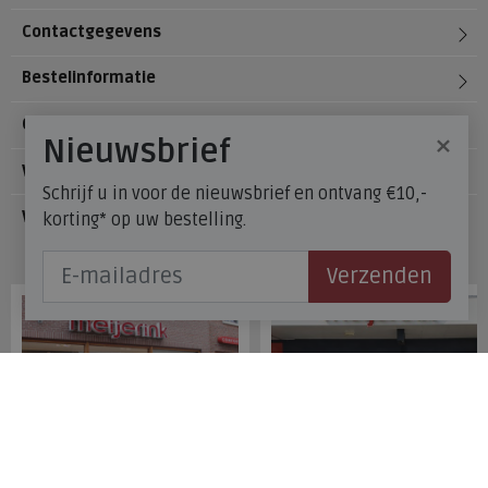
Contactgegevens
Bestelinformatie
Over Meijerink Schoenen
×
Nieuwsbrief
Voetzorg
Schrijf u in voor de nieuwsbrief en ontvang €10,-
Veelgestelde vragen
korting* op uw bestelling.
Onze winkels
Verzenden
Meijerink Hoorn
Meijerink Heemskerk