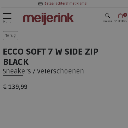
Betaal achteraf met Klarna!
0
zoeken
Winkeltas
Menu
zoeken
Terug
ECCO SOFT 7 W SIDE ZIP
BLACK
Sneakers / veterschoenen
€ 139,99