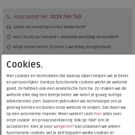
Hulp nodig? bel:
0229 760 760
Gratis verzending binnen Nederland*
Voor 14:00 uur besteld = dezelfde werkdag verzonden*
Altijd retourneren, binnen 1 werkdag terugbetaald
Cookies.
Alternatieve kleuren
Met cookies en technieken die daarop lijken helpen we je beter
en persoonlijker. Dankzij functionele cookies werkt de website
goed. Ze hebben ook een analytische functie. Zo maken we de
website elke dag een beetje beter. We laten je graag nuttige
advertenties zien. Daarom gebruiken we technologie om je
gedrag binnen en buiten onze website te volgen. Dat doen we
Merk
ECCO
op een anonieme manier. Meer weten? Lees
hier
alles over
onze cookie- en privacyverklaring. Klik op 'Oké' om te
Fabrikantcode
49055351052
accepteren. Kies je voor
weigeren
? Dan plaatsen we alleen
Bestelcode
230.01.000080
functionele cookies. Wil je zelf bepalen welke cookies er