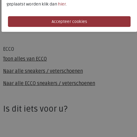
Kleur
Black
geplaatst worden klik dan
hier
.
Materiaal
Leer
Uitneembaar voetbed
ja
ECCO
Toon alles van
ECCO
Naar alle
sneakers / veterschoenen
Naar alle
ECCO sneakers / veterschoenen
Is dit iets voor u?