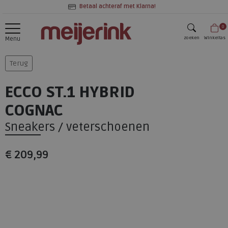
Betaal achteraf met Klarna!
0
zoeken
Winkeltas
Menu
zoeken
Terug
ECCO ST.1 HYBRID
COGNAC
Sneakers / veterschoenen
€ 209,99