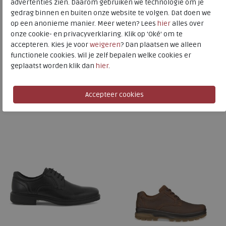
ECCO
advertenties zien. Daarom gebruiken we technologie om je
gedrag binnen en buiten onze website te volgen. Dat doen we
Toon alles van
ECCO
op een anonieme manier. Meer weten? Lees
hier
alles over
onze cookie- en privacyverklaring. Klik op 'Oké' om te
Naar alle
sneakers / veterschoenen
accepteren. Kies je voor
weigeren
? Dan plaatsen we alleen
functionele cookies. Wil je zelf bepalen welke cookies er
Naar alle
ECCO sneakers / veterschoenen
geplaatst worden klik dan
hier
.
Is dit iets voor u?