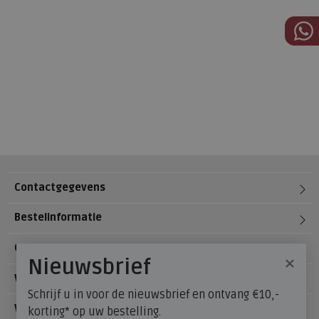
Contactgegevens
Bestelinformatie
Over Meijerink Schoenen
×
Nieuwsbrief
Voetzorg
Schrijf u in voor de nieuwsbrief en ontvang €10,-
Veelgestelde vragen
korting* op uw bestelling.