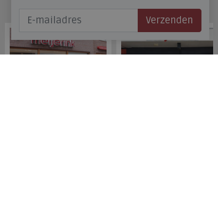
Onze winkels
Verzenden
Meijerink Hoorn
Meijerink Heemskerk
Nieuwsteeg 39
Deutzstraat 21 A
1621 EC, Hoorn
1961 NS, Heemskerk
0229-296675
0251-446006
Betaalmogelijkheden