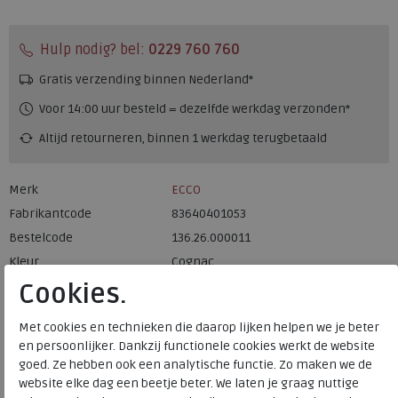
Hulp nodig? bel:
0229 760 760
Gratis verzending binnen Nederland*
Voor 14:00 uur besteld = dezelfde werkdag verzonden*
Altijd retourneren, binnen 1 werkdag terugbetaald
Merk
ECCO
Fabrikantcode
83640401053
Bestelcode
136.26.000011
Kleur
Cognac
Cookies.
Materiaal
Leer
Met cookies en technieken die daarop lijken helpen we je beter
Uitneembaar voetbed
ja
en persoonlijker. Dankzij functionele cookies werkt de website
goed. Ze hebben ook een analytische functie. Zo maken we de
website elke dag een beetje beter. We laten je graag nuttige