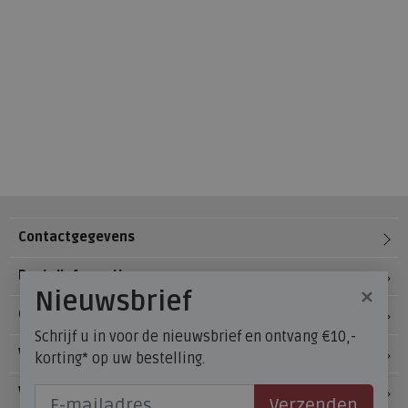
Contactgegevens
Bestelinformatie
×
Nieuwsbrief
Over Meijerink Schoenen
Schrijf u in voor de nieuwsbrief en ontvang €10,-
Voetzorg
korting* op uw bestelling.
Veelgestelde vragen
Verzenden