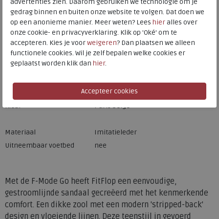
advertenties zien. Daarom gebruiken we technologie om je
gedrag binnen en buiten onze website te volgen. Dat doen we
op een anonieme manier. Meer weten? Lees
hier
alles over
onze cookie- en privacyverklaring. Klik op 'Oké' om te
accepteren. Kies je voor
weigeren
? Dan plaatsen we alleen
functionele cookies. Wil je zelf bepalen welke cookies er
geplaatst worden klik dan
hier
.
Merk
FitFlop
Fabrikantcode
IW1-A99
Bestelcode
ffiw1a99
Kleur
Paris beige
Materiaal
Imitatieleder
Uitneembaar voetbed
nee
Met de F-Mode Go heeft FitFlop een eenvoudige,
gestroomlijnde sandaal gecreëerd met het kenmerkende
comfort. Een dikke zool met een modern 'stripped-back'
design en vloeiende lijnen. Deze teenstijl in gevoerd