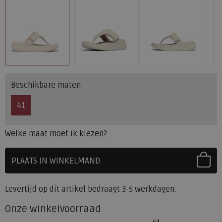
Beschikbare maten
41
Welke maat moet ik kiezen?
PLAATS IN WINKELMAND
SELECTEER EERST UW MAAT
Levertijd op dit artikel bedraagt 3-5 werkdagen.
Onze winkelvoorraad