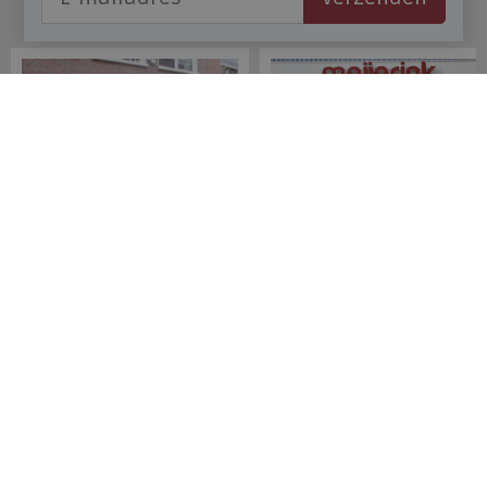
Onze winkels
Meijerink Hoorn
Meijerink Heemskerk
Nieuwsteeg 39
Deutzstraat 21 A
1621 EC, Hoorn
1961 NS, Heemskerk
0229-296675
0251-446006
Betaalmogelijkheden