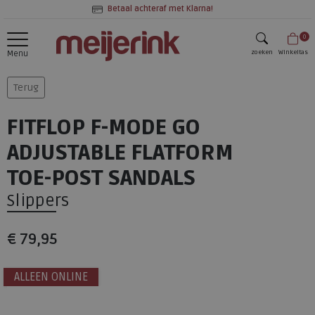
Betaal achteraf met Klarna!
0
zoeken
Winkeltas
Menu
zoeken
Terug
FITFLOP F-MODE GO
ADJUSTABLE FLATFORM
TOE-POST SANDALS
Slippers
€ 79,95
ALLEEN ONLINE