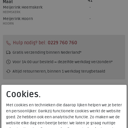
41
Maat
Meijerink Heemskerk
HEEMSKERK
Meijerink Hoorn
HOORN
Hulp nodig? bel:
0229 760 760
Gratis verzending binnen Nederland*
Voor 14:00 uur besteld = dezelfde werkdag verzonden*
Altijd retourneren, binnen 1 werkdag terugbetaald
Alternatieve kleuren
Cookies.
Met cookies en technieken die daarop lijken helpen we je beter
en persoonlijker. Dankzij functionele cookies werkt de website
goed. Ze hebben ook een analytische functie. Zo maken we de
website elke dag een beetje beter. We laten je graag nuttige