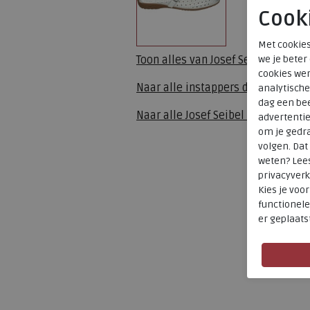
Cook
Met cookies
we je beter
Toon alles van
Josef Seibel
cookies wer
Naar alle
instappers dames
analytische
dag een bee
Naar alle
Josef Seibel instappers
advertenti
om je gedra
volgen. Da
weten? Lee
privacyverk
Kies je voo
functionele
er geplaats