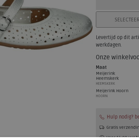
PLAATS IN WINK
SELECTEE
Levertijd op dit ar
werkdagen.
Onze winkelvo
Maat
Meijerink
Heemskerk
HEEMSKERK
Meijerink Hoorn
HOORN
Hulp nodig? b
Gratis verzendi
Voor 14:00 uur b