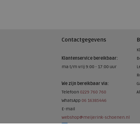
Contactgegevens
B
K
Klantenservice bereikbaar:
B
ma t/m vrij 9:00 - 17:00 uur
L
R
We zijn bereikbaar via:
G
Telefoon
0229 760 760
A
WhatsApp
06 16385446
E-mail
webshop@meijerink-schoenen.nl
Meijerink Schoenen op Facebook