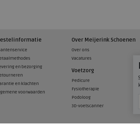
estelinformatie
Over Meijerink Schoenen
lantenservice
Over ons
etaalmethodes
Vacatures
evering en bezorging
Voetzorg
etourneren
Pedicure
arantie en klachten
Fysiotherapie
lgemene voorwaarden
Podoloog
3D-voetscanner