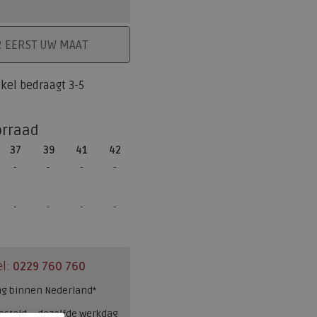
ELMAND
R EERST UW MAAT
tikel bedraagt 3-5
orraad
37
39
41
42
el:
0229 760 760
ng binnen Nederland*
esteld = dezelfde werkdag