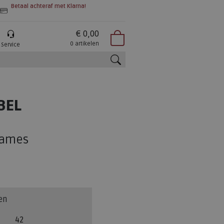
Betaal achteraf met Klarna!
€ 0,00
0 artikelen
Service
zoeken
BEL
dames
en
42