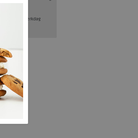
en, binnen 1 werkdag
Josef Seibel
101.91.001.37
wa349625
Metallics
nee