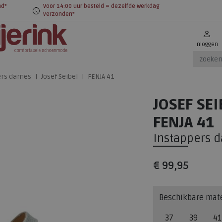
nd*
Voor 14:00 uur besteld = dezelfde werkdag
verzonden*
Inloggen
ers dames
Josef Seibel
FENJA 41
JOSEF SEI
FENJA 41
Instappers 
€ 99,95
Beschikbare mat
37
39
41