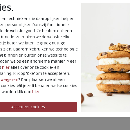
ies.
verzonden*
Altijd retourner
 en technieken die daarop lijken helpen
 en persoonlijker. Dankzij functionele
terugbetaald
kt de website goed. Ze hebben ook een
 functie. Zo maken we de website elke
tje beter. We laten je graag nuttige
Merk
 dames
es zien. Daarom gebruiken we technologie
Fabrikantcode
g binnen en buiten onze website te
Bestelcode
t doen we op een anonieme manier. Meer
s
hier
alles over onze cookie- en
Kleur
laring. Klik op 'Oké' om te accepteren.
r
weigeren
? Dan plaatsen we alleen
Uitneembaar
 cookies. Wil je zelf bepalen welke cookies
voetbed
t worden klik dan
hier
.