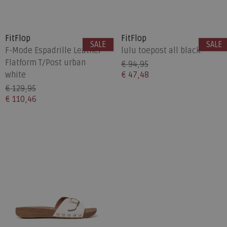
FitFlop
FitFlop
SALE
SALE
F-Mode Espadrille Leather
lulu toepost all black
Flatform T/Post urban
€ 94,95
white
€ 47,48
€ 129,95
€ 110,46