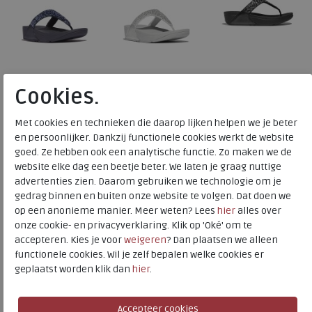
Cookies.
Met cookies en technieken die daarop lijken helpen we je beter
en persoonlijker. Dankzij functionele cookies werkt de website
Merk
FitFlop
goed. Ze hebben ook een analytische functie. Zo maken we de
Fabrikantcode
JE3-C35
website elke dag een beetje beter. We laten je graag nuttige
Bestelcode
205.85.000003
advertenties zien. Daarom gebruiken we technologie om je
gedrag binnen en buiten onze website te volgen. Dat doen we
Kleur
Luxe plum
op een anonieme manier. Meer weten? Lees
hier
alles over
onze cookie- en privacyverklaring. Klik op 'Oké' om te
Materiaal
Polyester
accepteren. Kies je voor
weigeren
? Dan plaatsen we alleen
functionele cookies. Wil je zelf bepalen welke cookies er
Uitneembaar voetbed
nee
geplaatst worden klik dan
hier
.
FitFlop