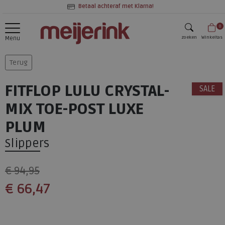
Betaal achteraf met Klarna!
0
zoeken
Winkeltas
Menu
zoeken
Terug
FITFLOP LULU CRYSTAL-
SALE
MIX TOE-POST LUXE
PLUM
Slippers
€ 94,95
€ 66,47