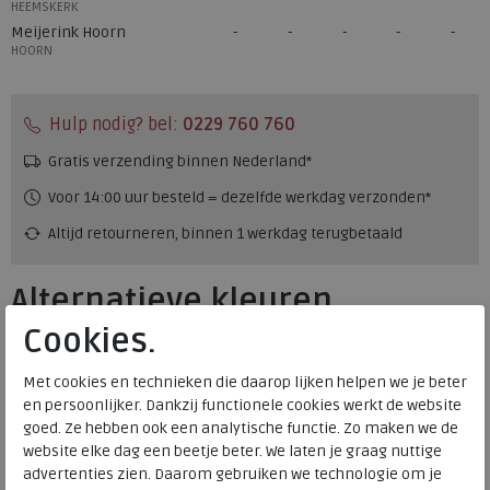
HEEMSKERK
Meijerink Hoorn
HOORN
Hulp nodig? bel:
0229 760 760
Gratis verzending binnen Nederland*
Voor 14:00 uur besteld = dezelfde werkdag verzonden*
Altijd retourneren, binnen 1 werkdag terugbetaald
Alternatieve kleuren
Cookies.
Met cookies en technieken die daarop lijken helpen we je beter
en persoonlijker. Dankzij functionele cookies werkt de website
goed. Ze hebben ook een analytische functie. Zo maken we de
website elke dag een beetje beter. We laten je graag nuttige
advertenties zien. Daarom gebruiken we technologie om je