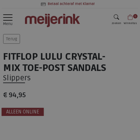
Betaal achteraf met Klarna!
0
zoeken
Winkeltas
Menu
zoeken
Terug
FITFLOP LULU CRYSTAL-
MIX TOE-POST SANDALS
Slippers
€ 94,95
ALLEEN ONLINE