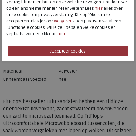
gedrag binnen en buiten onze website te volgen. Dat doen we
op een anonieme manier. Meer weten? Lees
hier
alles over
onze cookie- en privacyverklaring. Klik op 'Oké' om te
accepteren. Kies je voor
weigeren
? Dan plaatsen we alleen
functionele cookies. Wil je zelf bepalen welke cookies er
Merk
FitFlop
geplaatst worden klik dan
hier
.
Fabrikantcode
JE3-399
Bestelcode
ffje3399
Kleur
Midnight navy
Materiaal
Polyester
Uitneembaar voetbed
nee
FitFlop's bestseller Lulu sandalen hebben een tijdloze
driehoekige bovenkant, zacht gewatteerd bovenwerk en
een zachte microvezel teennaad. Op FitFlop's
ultracomfortabele Microwobbleboard tussenzolen, die
vaak worden vergeleken met lopen op wolken. Dit seizoen