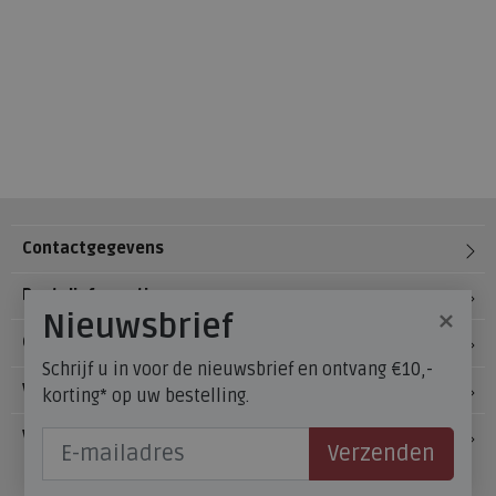
Contactgegevens
Bestelinformatie
×
Nieuwsbrief
Over Meijerink Schoenen
Schrijf u in voor de nieuwsbrief en ontvang €10,-
Voetzorg
korting* op uw bestelling.
Veelgestelde vragen
Verzenden
Onze winkels