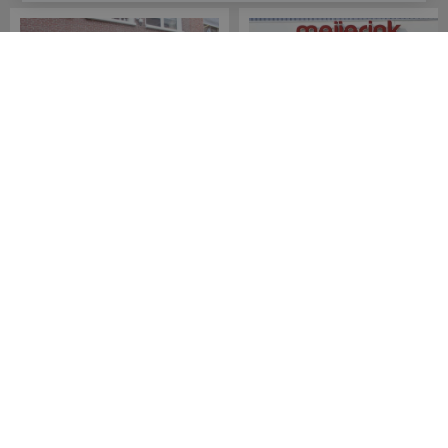
Meijerink Hoorn
Meijerink Heemskerk
Nieuwsteeg 39
Deutzstraat 21 A
1621 EC, Hoorn
1961 NS, Heemskerk
0229-296675
0251-446006
Betaalmogelijkheden