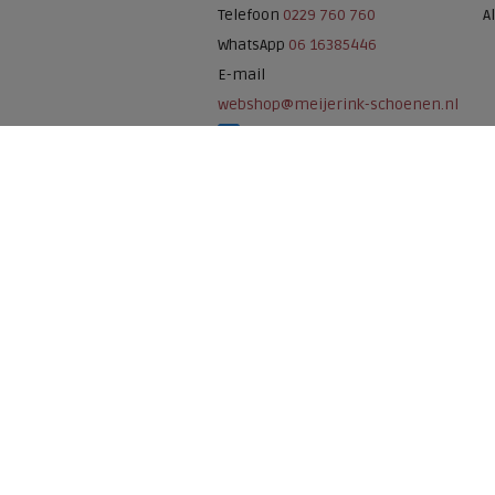
Telefoon
0229 760 760
A
WhatsApp
06 16385446
E-mail
webshop@meijerink-schoenen.nl
Meijerink Schoenen op Facebook
Meijerink schoenen op Instagram
Meijerink Hoor
Nieuwsteeg 39
1621 EC, Hoorn
0229-296675
Betaalmogelijkheden