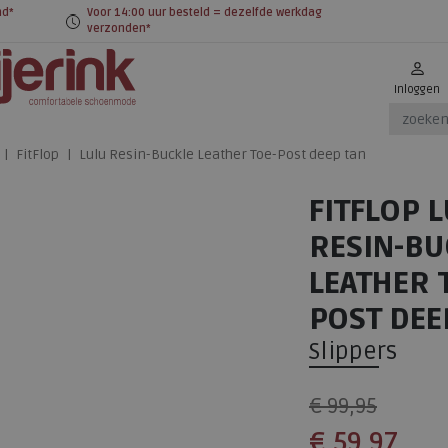
nd*
Voor 14:00 uur besteld = dezelfde werkdag
verzonden*
Inloggen
FitFlop
Lulu Resin-Buckle Leather Toe-Post deep tan
FITFLOP 
RESIN-BU
LEATHER 
POST DEE
Slippers
€ 99,95
€ 59,97