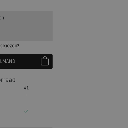
en
k kiezen?
ELMAND
R EERST UW MAAT
orraad
41