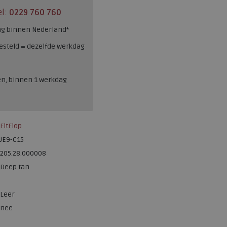
el:
0229 760 760
ng binnen Nederland*
esteld = dezelfde werkdag
en, binnen 1 werkdag
FitFlop
JE9-C15
205.28.000008
Deep tan
Leer
nee