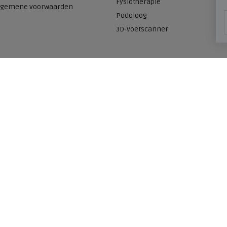
Fysiotherapie
lgemene voorwaarden
Podoloog
3D-voetscanner
Onze winkels
n
Meijerink Heemskerk
Deutzstraat 21 A
1961 NS, Heemskerk
0251-446006