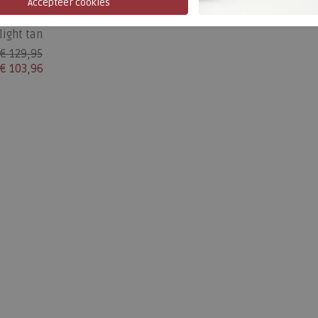
FitFlop
F-Mode Flatform Cross Slides
light tan
€ 129,95
€ 103,96