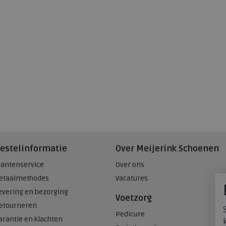
estelinformatie
Over Meijerink Schoenen
lantenservice
Over ons
etaalmethodes
Vacatures
evering en bezorging
Voetzorg
etourneren
Pedicure
arantie en klachten