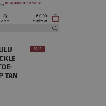
Betaal achteraf met Klarna!
€ 0,00
0 artikelen
Service
zoeken
LULU
SALE
CKLE
TOE-
P TAN