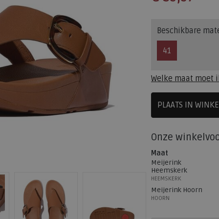
Beschikbare mat
41
Welke maat moet i
PLAATS IN WINK
SELECTEE
Onze winkelvo
Maat
Meijerink
Heemskerk
HEEMSKERK
Meijerink Hoorn
HOORN