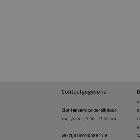
Contactgegevens
B
K
Klantenservice bereikbaar:
B
ma t/m vrij 9:00 - 17:00 uur
L
R
We zijn bereikbaar via:
G