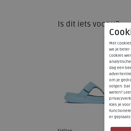
Is dit iets voor u?
Cook
Met cookies
we je beter
cookies wer
analytische
dag een bee
advertenti
om je gedra
volgen. Da
weten? Lee
privacyverk
Kies je voo
functionele
er geplaats
SALE