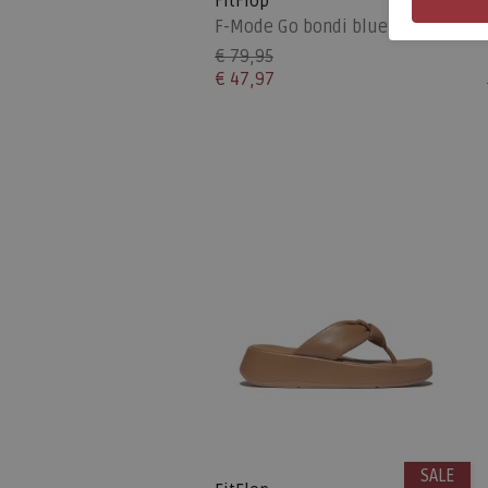
FitFlop
F-Mode Go bondi blue
€ 79,95
€ 47,97
SALE