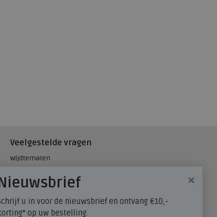
Veelgestelde vragen
Wijdtematen
Hielspoor
×
Nieuwsbrief
Maatadvies, wat is mijn
schoenmaat?
Schrijf u in voor de nieuwsbrief en ontvang €10,-
FitFlop - maatadvies
korting* op uw bestelling.