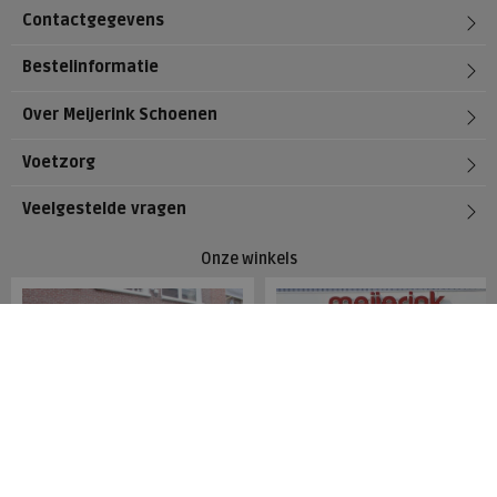
Contactgegevens
Bestelinformatie
Over Meijerink Schoenen
Voetzorg
Veelgestelde vragen
Onze winkels
Meijerink Hoorn
Meijerink Heemskerk