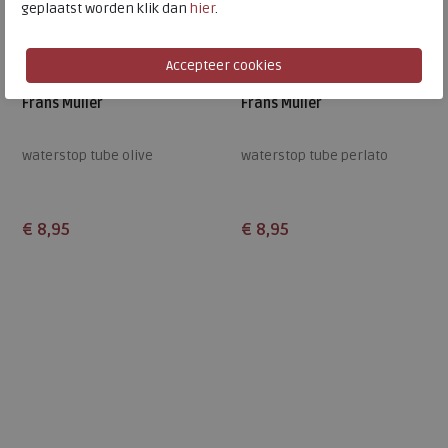
geplaatst worden klik dan
hier
.
Frans Muller
Frans Muller
waterstop tube olive
waterstop tube perlato
€ 8,95
€ 8,95
Beschikbare maten
Beschikbare maten
ONE
ONE