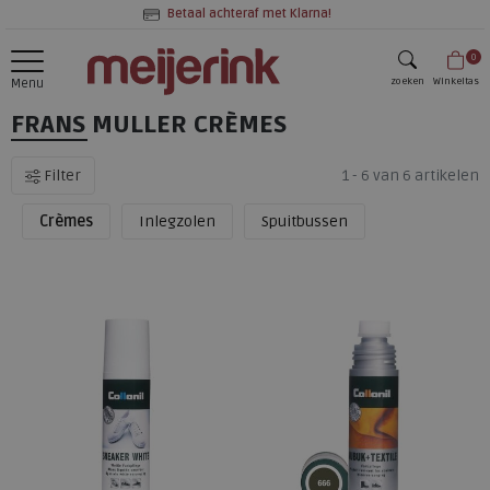
Betaal achteraf met Klarna!
0
zoeken
Winkeltas
Menu
FRANS MULLER CRÈMES
zoeken
Filter
1 - 6 van 6 artikelen
Crèmes
Inlegzolen
Spuitbussen