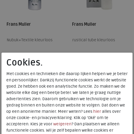
Frans Muller
Frans Muller
Nubuk+Textile kleurloos
rustical tube kleurloos
Cookies.
€ 8,95
€ 9,95
Beschikbare maten
Beschikbare maten
Met cookies en technieken die daarop lijken helpen we je beter
en persoonlijker. Dankzij functionele cookies werkt de website
ONE
ONE
goed. Ze hebben ook een analytische functie. Zo maken we de
website elke dag een beetje beter. We laten je graag nuttige
advertenties zien. Daarom gebruiken we technologie om je
gedrag binnen en buiten onze website te volgen. Dat doen we
op een anonieme manier. Meer weten? Lees
hier
alles over
onze cookie- en privacyverklaring. Klik op 'Oké' om te
accepteren. Kies je voor
weigeren
? Dan plaatsen we alleen
functionele cookies. Wil je zelf bepalen welke cookies er