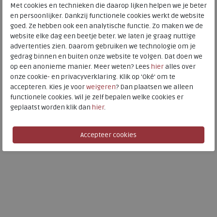
Met cookies en technieken die daarop lijken helpen we je beter
en persoonlijker. Dankzij functionele cookies werkt de website
goed. Ze hebben ook een analytische functie. Zo maken we de
website elke dag een beetje beter. We laten je graag nuttige
Frans Muller
advertenties zien. Daarom gebruiken we technologie om je
gedrag binnen en buiten onze website te volgen. Dat doen we
Viva Sport 181 kleurloos
op een anonieme manier. Meer weten? Lees
hier
alles over
onze cookie- en privacyverklaring. Klik op 'Oké' om te
accepteren. Kies je voor
weigeren
? Dan plaatsen we alleen
functionele cookies. Wil je zelf bepalen welke cookies er
€ 29,95
geplaatst worden klik dan
hier
.
Beschikbare maten
36
37
38
39
40
41
42
43
44
45
46
47
48