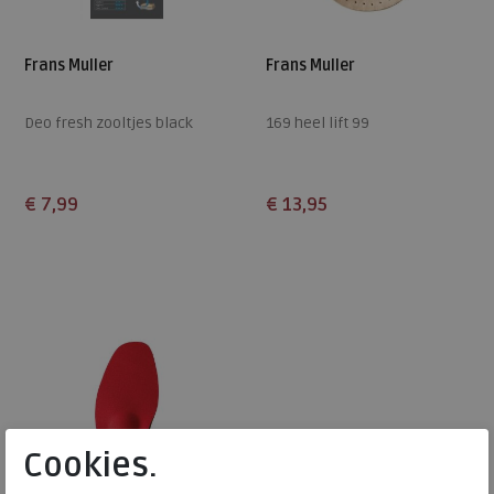
Frans Muller
Frans Muller
Deo fresh zooltjes black
169 heel lift 99
€ 7,99
€ 13,95
Beschikbare maten
Beschikbare maten
36
38
44
45
46
S
M
L
Cookies.