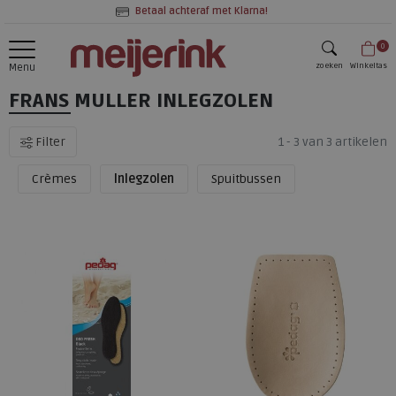
Betaal achteraf met Klarna!
0
zoeken
Winkeltas
Menu
FRANS MULLER INLEGZOLEN
zoeken
Filter
1 - 3 van 3 artikelen
Crèmes
Inlegzolen
Spuitbussen