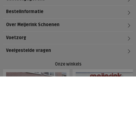
Bestelinformatie
Over Meijerink Schoenen
Voetzorg
Veelgestelde vragen
Onze winkels
Meijerink Hoorn
Meijerink Heemskerk
Nieuwsteeg 39
Deutzstraat 21 A