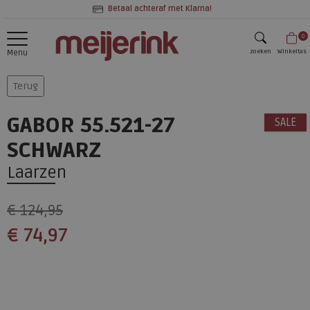
Betaal achteraf met Klarna!
0
zoeken
Winkeltas
Menu
zoeken
Terug
GABOR 55.521-27
SALE
SCHWARZ
Laarzen
€ 124,95
€ 74,97