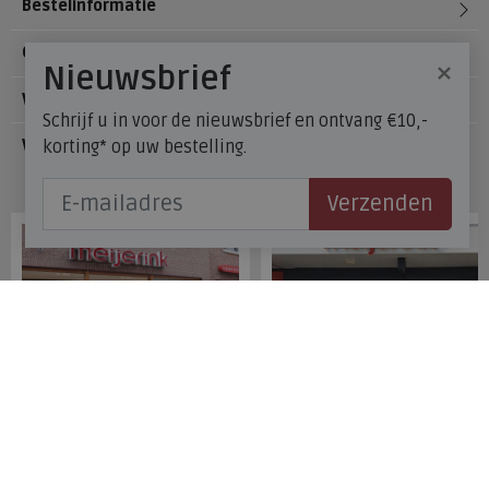
Bestelinformatie
Over Meijerink Schoenen
×
Nieuwsbrief
Voetzorg
Schrijf u in voor de nieuwsbrief en ontvang €10,-
korting* op uw bestelling.
Veelgestelde vragen
Onze winkels
Verzenden
Meijerink Hoorn
Meijerink Heemskerk
Nieuwsteeg 39
Deutzstraat 21 A
1621 EC, Hoorn
1961 NS, Heemskerk
0229-296675
0251-446006