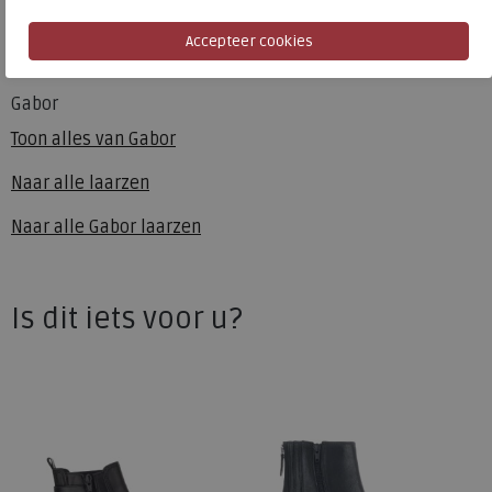
Hakhoogte
5.00 cm
Gabor
Toon alles van
Gabor
Naar alle
laarzen
Naar alle
Gabor laarzen
Is dit iets voor u?