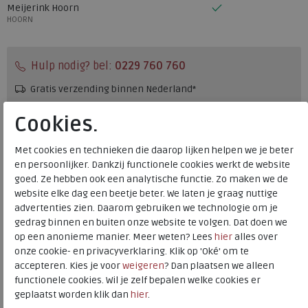
Meijerink Hoorn
HOORN
Hulp nodig? bel:
0229 760 760
Gratis verzending binnen Nederland*
Voor 14:00 uur besteld = dezelfde werkdag verzonden*
Cookies.
Altijd retourneren, binnen 1 werkdag terugbetaald
Met cookies en technieken die daarop lijken helpen we je beter
en persoonlijker. Dankzij functionele cookies werkt de website
Merk
Gabor
goed. Ze hebben ook een analytische functie. Zo maken we de
Fabrikantcode
55.521-27
website elke dag een beetje beter. We laten je graag nuttige
advertenties zien. Daarom gebruiken we technologie om je
Bestelcode
275.01.000006
gedrag binnen en buiten onze website te volgen. Dat doen we
Kleur
Schwarz
op een anonieme manier. Meer weten? Lees
hier
alles over
onze cookie- en privacyverklaring. Klik op 'Oké' om te
accepteren. Kies je voor
weigeren
? Dan plaatsen we alleen
Materiaal
Leer
functionele cookies. Wil je zelf bepalen welke cookies er
Wijdtemaat
f
geplaatst worden klik dan
hier
.
Uitneembaar voetbed
ja