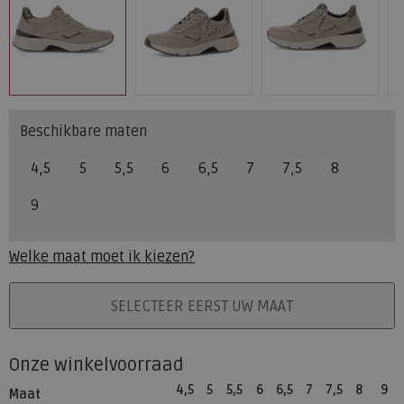
Beschikbare maten
4,5
5
5,5
6
6,5
7
7,5
8
9
Welke maat moet ik kiezen?
PLAATS IN WINKELMAND
SELECTEER EERST UW MAAT
Onze winkelvoorraad
4,5
5
5,5
6
6,5
7
7,5
8
9
Maat