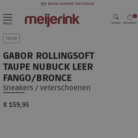
Betaal achteraf met Klarna!
0
zoeken
Winkeltas
Menu
zoeken
Terug
GABOR ROLLINGSOFT
TAUPE NUBUCK LEER
FANGO/BRONCE
Sneakers / veterschoenen
€ 159,95