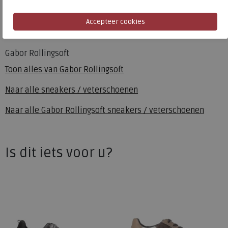
Uitneembaar voetbed
ja
Hakhoogte
4.50 cm
Gabor Rollingsoft
Toon alles van
Gabor Rollingsoft
Naar alle
sneakers / veterschoenen
Naar alle
Gabor Rollingsoft sneakers / veterschoenen
Is dit iets voor u?