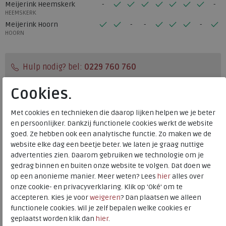
Meijerink Heemskerk
HEEMSKERK
Meijerink Hoorn
HOORN
Hulp nodig? bel:
0229 760 760
Gratis verzending binnen Nederland*
Cookies.
Voor 14:00 uur besteld = dezelfde werkdag verzonden*
Met cookies en technieken die daarop lijken helpen we je beter
Altijd retourneren, binnen 1 werkdag terugbetaald
en persoonlijker. Dankzij functionele cookies werkt de website
goed. Ze hebben ook een analytische functie. Zo maken we de
website elke dag een beetje beter. We laten je graag nuttige
Merk
Gabor Rollingsoft
advertenties zien. Daarom gebruiken we technologie om je
Fabrikantcode
76.896-42
gedrag binnen en buiten onze website te volgen. Dat doen we
Bestelcode
230.29.000018
op een anonieme manier. Meer weten? Lees
hier
alles over
onze cookie- en privacyverklaring. Klik op 'Oké' om te
Kleur
Fango/bronce
accepteren. Kies je voor
weigeren
? Dan plaatsen we alleen
functionele cookies. Wil je zelf bepalen welke cookies er
Materiaal
Nubuck
geplaatst worden klik dan
hier
.