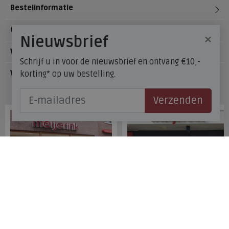
Bestelinformatie
Over Meijerink Schoenen
×
Nieuwsbrief
Voetzorg
Schrijf u in voor de nieuwsbrief en ontvang €10,-
korting* op uw bestelling.
Veelgestelde vragen
Onze winkels
Verzenden
Meijerink Hoorn
Meijerink Heemskerk
Nieuwsteeg 39
Deutzstraat 21 A
1621 EC, Hoorn
1961 NS, Heemskerk
0229-296675
0251-446006