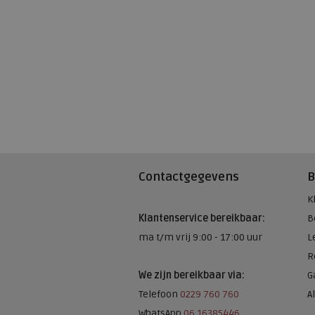
Contactgegevens
B
K
Klantenservice bereikbaar:
B
ma t/m vrij 9:00 - 17:00 uur
L
R
We zijn bereikbaar via:
G
Telefoon
0229 760 760
A
WhatsApp
06 16385446