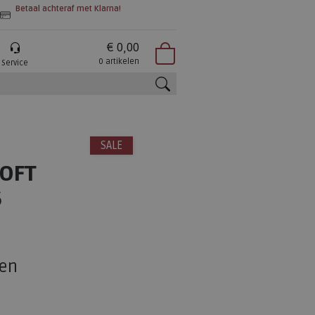
Betaal achteraf met Klarna!
€ 0,00
0 artikelen
Service
zoeken
SALE
OFT
6
en