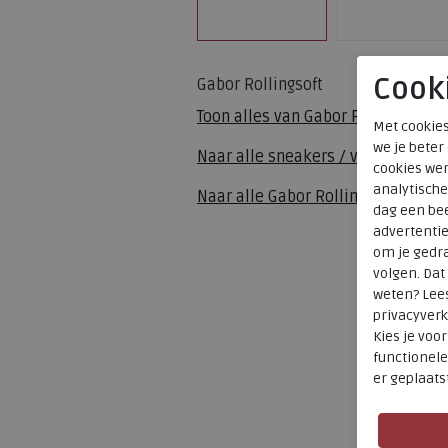
Cook
Gabor Rollingsoft
Toon alles van
Gabor Rollingsoft
Met cookies
we je beter
Naar alle
sneakers / veterschoen
cookies wer
analytische
Naar alle
Gabor Rollingsoft sneak
dag een bee
advertenti
om je gedra
volgen. Da
weten? Lee
privacyverk
Kies je voo
functionele
er geplaats