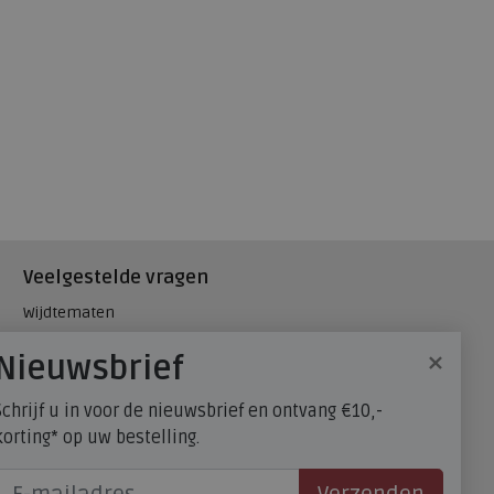
Veelgestelde vragen
Wijdtematen
Hielspoor
×
Nieuwsbrief
Maatadvies, wat is mijn
schoenmaat?
Schrijf u in voor de nieuwsbrief en ontvang €10,-
FitFlop - maatadvies
korting* op uw bestelling.