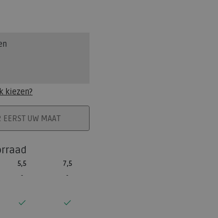
en
k kiezen?
ELMAND
R EERST UW MAAT
orraad
5,5
7,5