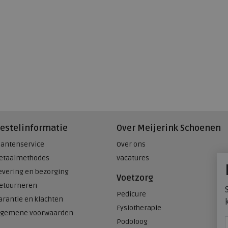
estelinformatie
Over Meijerink Schoenen
lantenservice
Over ons
etaalmethodes
Vacatures
evering en bezorging
Voetzorg
etourneren
Pedicure
arantie en klachten
Fysiotherapie
lgemene voorwaarden
Podoloog