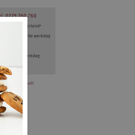
el:
0229 760 760
ng binnen Nederland*
esteld = dezelfde werkdag
en, binnen 1 werkdag
Gabor Rollingsoft
66.936-26
230.65.000008
Saphir
ja