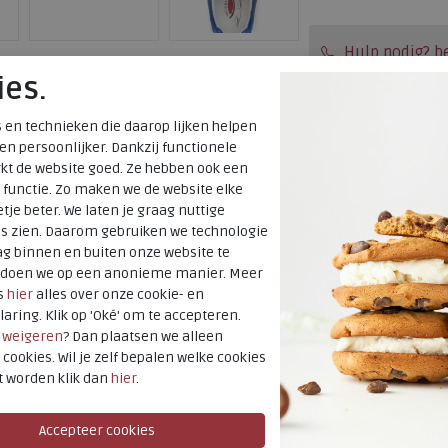
Hulp nodig? b
ies.
Gratis verzendi
Voor 14:00 uur b
 en technieken die daarop lijken helpen
 en persoonlijker. Dankzij functionele
verzonden*
en
kt de website goed. Ze hebben ook een
Altijd retourner
 functie. Zo maken we de website elke
ers / veterschoenen
tje beter. We laten je graag nuttige
terugbetaald
es zien. Daarom gebruiken we technologie
g binnen en buiten onze website te
t doen we op een anonieme manier. Meer
Merk
s
hier
alles over onze cookie- en
Fabrikantcode
laring. Klik op 'Oké' om te accepteren.
Bestelcode
r
weigeren
? Dan plaatsen we alleen
 cookies. Wil je zelf bepalen welke cookies
Kleur
t worden klik dan
hier
.
Uitneembaar
voetbed