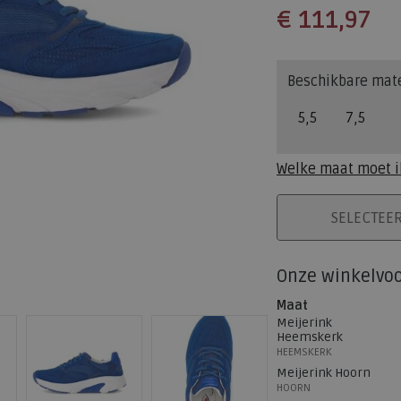
€ 111,97
Beschikbare mat
5,5
7,5
Welke maat moet i
PLAATS IN WINK
SELECTEE
Onze winkelvo
Maat
Meijerink
Heemskerk
HEEMSKERK
Meijerink Hoorn
HOORN