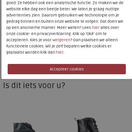
goed. Ze hebben ook een analytische functie. Zo maken we de
Hakhoogte
2.00 cm
website elke dag een beetje beter. We laten je graag nuttige
advertenties zien. Daarom gebruiken we technologie om je
gedrag binnen en buiten onze website te volgen. Dat doen we
Gabor
op een anonieme manier. Meer weten? Lees
hier
alles over
onze cookie- en privacyverklaring. Klik op 'Oké' om te
Toon alles van
Gabor
accepteren. Kies je voor
weigeren
? Dan plaatsen we alleen
functionele cookies. Wil je zelf bepalen welke cookies er
Naar alle
veterboots
geplaatst worden klik dan
hier
.
Naar alle
Gabor veterboots
Is dit iets voor u?