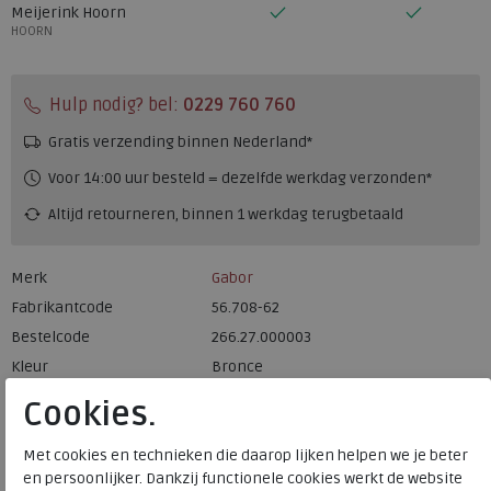
Meijerink Hoorn
HOORN
Hulp nodig? bel:
0229 760 760
Gratis verzending binnen Nederland*
Voor 14:00 uur besteld = dezelfde werkdag verzonden*
Altijd retourneren, binnen 1 werkdag terugbetaald
Merk
Gabor
Fabrikantcode
56.708-62
Bestelcode
266.27.000003
Kleur
Bronce
Cookies.
Materiaal
Suede
Wijdtemaat
k
Met cookies en technieken die daarop lijken helpen we je beter
en persoonlijker. Dankzij functionele cookies werkt de website
Uitneembaar voetbed
ja