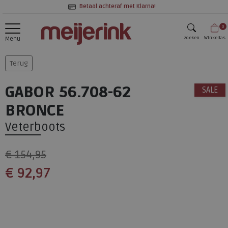
Betaal achteraf met Klarna!
0
zoeken
Winkeltas
Menu
zoeken
Terug
GABOR 56.708-62
SALE
BRONCE
Veterboots
€ 154,95
€ 92,97