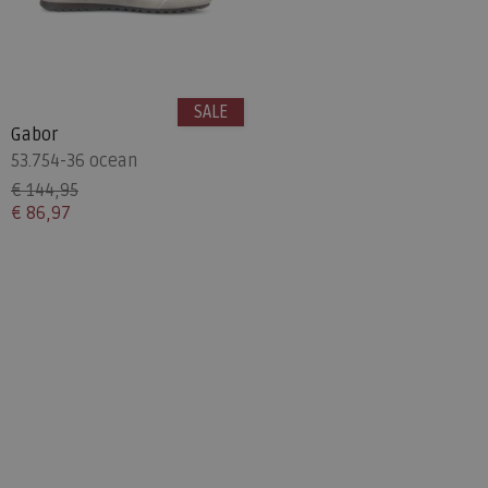
SALE
Gabor
53.754-36 ocean
€ 144,95
€ 86,97