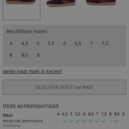
Beschikbare maten
4
4,5
5
5,5
6
6,5
7
7,5
8
8,5
9
Welke maat moet ik kiezen?
PLAATS IN WINKELMAND
SELECTEER EERST UW MAAT
Onze winkelvoorraad
4
4,5
5
5,5
6
6,5
7
7,5
8
8,5
9
Maat
Meijerink Heemskerk
HEEMSKERK