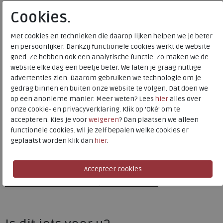
Bestelcode
230.57.000007
Cookies.
Kleur
Mulberry
Met cookies en technieken die daarop lijken helpen we je beter
en persoonlijker. Dankzij functionele cookies werkt de website
Materiaal
Suede
goed. Ze hebben ook een analytische functie. Zo maken we de
Wijdtemaat
f
website elke dag een beetje beter. We laten je graag nuttige
Uitneembaar voetbed
ja
advertenties zien. Daarom gebruiken we technologie om je
gedrag binnen en buiten onze website te volgen. Dat doen we
Hakhoogte
2.50 cm
op een anonieme manier. Meer weten? Lees
hier
alles over
onze cookie- en privacyverklaring. Klik op 'Oké' om te
accepteren. Kies je voor
weigeren
? Dan plaatsen we alleen
Gabor
functionele cookies. Wil je zelf bepalen welke cookies er
geplaatst worden klik dan
hier
.
Toon alles van
Gabor
Naar alle
sneakers / veterschoenen
Naar alle
Gabor sneakers / veterschoenen