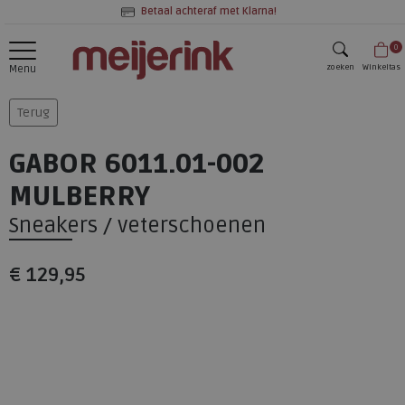
Betaal achteraf met Klarna!
0
zoeken
Winkeltas
Menu
zoeken
Terug
GABOR 6011.01-002
MULBERRY
Sneakers / veterschoenen
€ 129,95