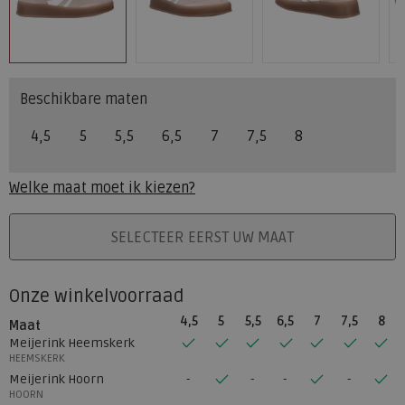
Beschikbare maten
4,5
5
5,5
6,5
7
7,5
8
Welke maat moet ik kiezen?
PLAATS IN WINKELMAND
SELECTEER EERST UW MAAT
Onze winkelvoorraad
4,5
5
5,5
6,5
7
7,5
8
Maat
Meijerink Heemskerk
HEEMSKERK
Meijerink Hoorn
HOORN