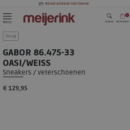
Betaal achteraf met Klarna!
0
zoeken
Winkeltas
Menu
zoeken
Terug
GABOR 86.475-33
OASI/WEISS
Sneakers / veterschoenen
€ 129,95