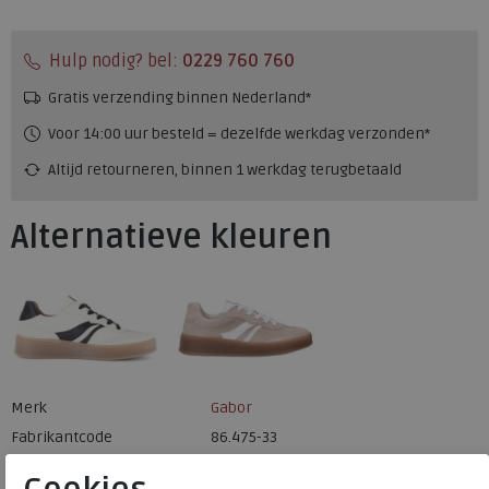
Hulp nodig? bel:
0229 760 760
Gratis verzending binnen Nederland*
Voor 14:00 uur besteld = dezelfde werkdag verzonden*
Altijd retourneren, binnen 1 werkdag terugbetaald
Alternatieve kleuren
Merk
Gabor
Fabrikantcode
86.475-33
Bestelcode
230.20.000036