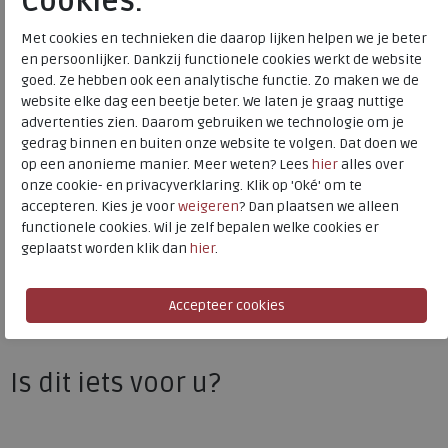
Cookies.
Kleur
Oasi/weiss
Met cookies en technieken die daarop lijken helpen we je beter
en persoonlijker. Dankzij functionele cookies werkt de website
Materiaal
Velour
goed. Ze hebben ook een analytische functie. Zo maken we de
Wijdtemaat
g
website elke dag een beetje beter. We laten je graag nuttige
Uitneembaar voetbed
ja
advertenties zien. Daarom gebruiken we technologie om je
gedrag binnen en buiten onze website te volgen. Dat doen we
op een anonieme manier. Meer weten? Lees
hier
alles over
onze cookie- en privacyverklaring. Klik op 'Oké' om te
Gabor
accepteren. Kies je voor
weigeren
? Dan plaatsen we alleen
Toon alles van
Gabor
functionele cookies. Wil je zelf bepalen welke cookies er
geplaatst worden klik dan
hier
.
Naar alle
sneakers / veterschoenen
Naar alle
Gabor sneakers / veterschoenen
Is dit iets voor u?