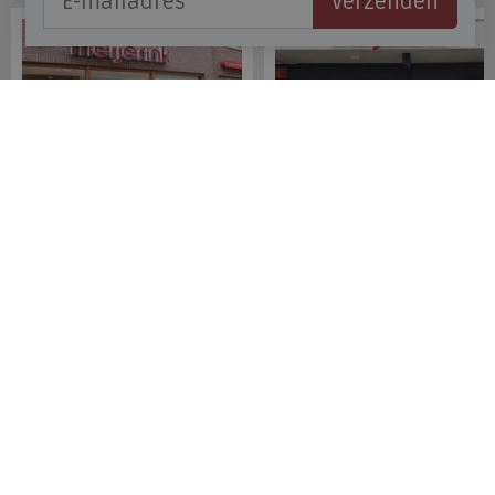
Verzenden
Meijerink Hoorn
Meijerink Heemskerk
Nieuwsteeg 39
Deutzstraat 21 A
1621 EC, Hoorn
1961 NS, Heemskerk
0229-296675
0251-446006
Betaalmogelijkheden