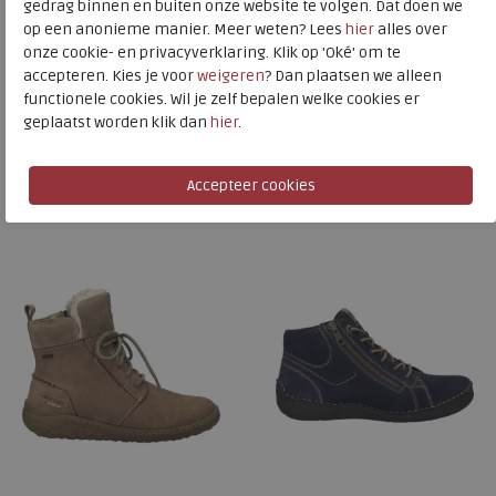
gedrag binnen en buiten onze website te volgen. Dat doen we
op een anonieme manier. Meer weten? Lees
hier
alles over
Naar alle
veterboots
onze cookie- en privacyverklaring. Klik op 'Oké' om te
accepteren. Kies je voor
weigeren
? Dan plaatsen we alleen
Naar alle
Josef Seibel veterboots
functionele cookies. Wil je zelf bepalen welke cookies er
geplaatst worden klik dan
hier
.
Is dit iets voor u?