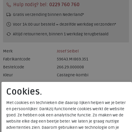
Hulp nodig? bel:
0229 760 760
Gratis verzending binnen Nederland*
Voor 14:00 uur besteld = dezelfde werkdag verzonden*
Altijd retourneren, binnen 1 werkdag terugbetaald
Merk
Josef Seibel
Fabrikantcode
59643.MI869.351
Bestelcode
266.29.000008
Kleur
Castagne-kombi
Cookies.
Materiaal
Nubuck
Uitneembaar voetbed
ja
Met cookies en technieken die daarop lijken helpen we je beter
en persoonlijker. Dankzij functionele cookies werkt de website
goed. Ze hebben ook een analytische functie. Zo maken we de
Josef Seibel
website elke dag een beetje beter. We laten je graag nuttige
advertenties zien. Daarom gebruiken we technologie om je
Toon alles van
Josef Seibel