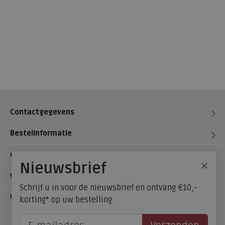
Contactgegevens
Bestelinformatie
Over Meijerink Schoenen
×
Nieuwsbrief
Voetzorg
Schrijf u in voor de nieuwsbrief en ontvang €10,-
Veelgestelde vragen
korting* op uw bestelling.
Onze winkels