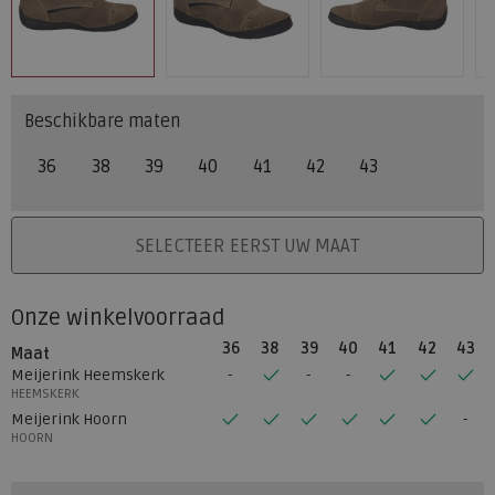
Beschikbare maten
36
38
39
40
41
42
43
PLAATS IN WINKELMAND
SELECTEER EERST UW MAAT
Onze winkelvoorraad
36
38
39
40
41
42
43
Maat
Meijerink Heemskerk
HEEMSKERK
Meijerink Hoorn
HOORN