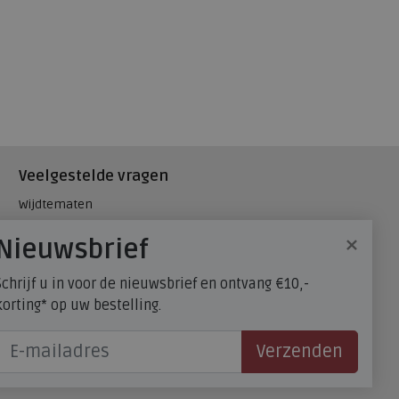
Veelgestelde vragen
Wijdtematen
Hielspoor
×
Nieuwsbrief
Maatadvies, wat is mijn
schoenmaat?
Schrijf u in voor de nieuwsbrief en ontvang €10,-
FitFlop - maatadvies
korting* op uw bestelling.
Verzenden