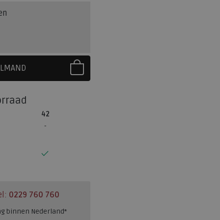
en
ELMAND
R EERST UW MAAT
orraad
42
el:
0229 760 760
ng binnen Nederland*