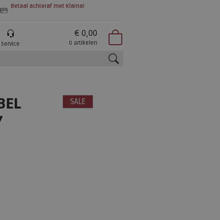
Betaal achteraf met Klarna!
€ 0,00
0 artikelen
Service
zoeken
BEL
SALE
7