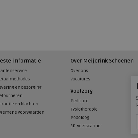
estelinformatie
Over Meijerink Schoenen
lantenservice
Over ons
etaalmethodes
Vacatures
evering en bezorging
Voetzorg
etourneren
Pedicure
arantie en klachten
Fysiotherapie
lgemene voorwaarden
Podoloog
3D-voetscanner