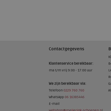
Contactgegevens
B
K
Klantenservice bereikbaar:
B
ma t/m vrij 9:00 - 17:00 uur
L
R
We zijn bereikbaar via:
G
Telefoon
0229 760 760
A
WhatsApp
06 16385446
E-mail
webshop@meijerink-schoenen.nl