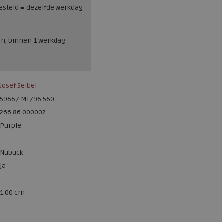
esteld = dezelfde werkdag
en, binnen 1 werkdag
Josef Seibel
59667.MI796.560
266.86.000002
Purple
Nubuck
ja
1.00 cm