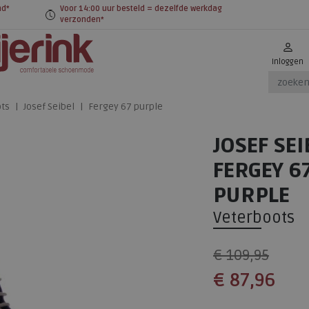
nd*
Voor 14:00 uur besteld = dezelfde werkdag
verzonden*
Inloggen
ts
Josef Seibel
Fergey 67 purple
JOSEF SEI
FERGEY 6
PURPLE
Veterboots
€ 109,95
€ 87,96