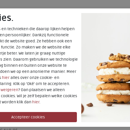
ies.
 en technieken die daarop lijken helpen
 en persoonlijker. Dankzij functionele
kt de website goed. Ze hebben ook een
 functie. Zo maken we de website elke
tje beter. We laten je graag nuttige
es zien. Daarom gebruiken we technologie
g binnen en buiten onze website te
t doen we op een anonieme manier. Meer
s
hier
alles over onze cookie- en
laring. Klik op 'Oké' om te accepteren.
r
weigeren
? Dan plaatsen we alleen
 cookies. Wil je zelf bepalen welke cookies
t worden klik dan
hier
.
SALE
Josef Seibel
Elli 01 schwarz