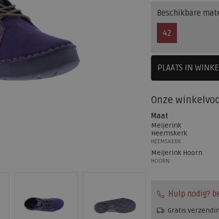
Beschikbare mat
42
PLAATS IN WINK
SELECTEE
Onze winkelvo
Maat
Meijerink
Heemskerk
HEEMSKERK
Meijerink Hoorn
HOORN
Hulp nodig? b
Gratis verzendi