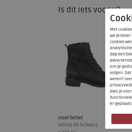
Is dit iets voor u?
Cook
Met cookies
we je beter
cookies wer
analytische
dag een bee
advertenti
om je gedra
volgen. Da
weten? Lee
privacyverk
Kies je voo
functionele
er geplaats
SALE
Josef Seibel
Selena 06 schwarz