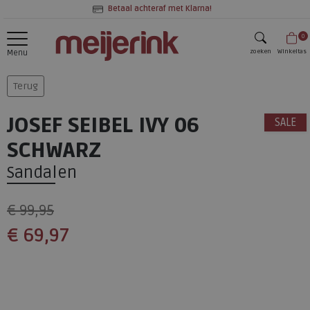
Betaal achteraf met Klarna!
0
zoeken
Winkeltas
Menu
zoeken
Terug
JOSEF SEIBEL IVY 06
SALE
SCHWARZ
Sandalen
€ 99,95
€ 69,97