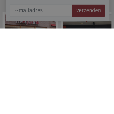
Onze winkels
Verzenden
Meijerink Hoorn
Meijerink Heemskerk
Nieuwsteeg 39
Deutzstraat 21 A
1621 EC, Hoorn
1961 NS, Heemskerk
0229-296675
0251-446006
Betaalmogelijkheden