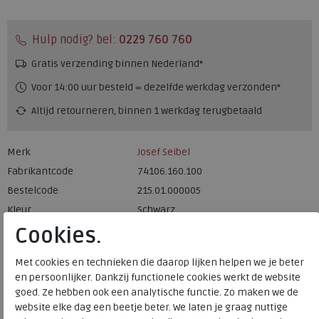
Hulp nodig? bel:
0229 760 760
Gratis verzending binnen Nederland*
Voor 14:00 uur besteld = dezelfde werkdag verzonden*
Altijd retourneren, binnen 1 werkdag terugbetaald
Merk
Josef Seibel
Fabrikantcode
74106.160.100
Bestelcode
215.01.000005
Kleur
Schwarz
Cookies.
Materiaal
Leer
Met cookies en technieken die daarop lijken helpen we je beter
Uitneembaar voetbed
nee
en persoonlijker. Dankzij functionele cookies werkt de website
goed. Ze hebben ook een analytische functie. Zo maken we de
website elke dag een beetje beter. We laten je graag nuttige