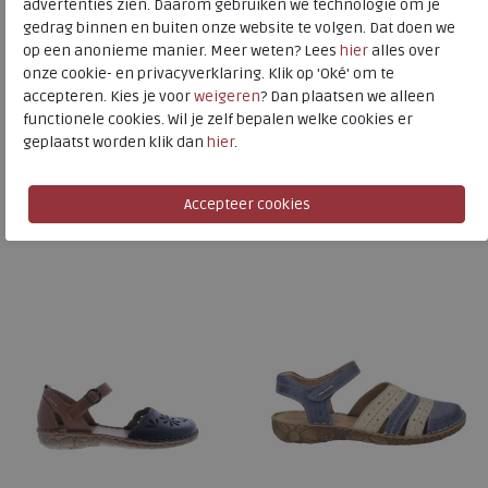
Josef Seibel
advertenties zien. Daarom gebruiken we technologie om je
gedrag binnen en buiten onze website te volgen. Dat doen we
Toon alles van
Josef Seibel
op een anonieme manier. Meer weten? Lees
hier
alles over
onze cookie- en privacyverklaring. Klik op 'Oké' om te
Naar alle
sandalen
accepteren. Kies je voor
weigeren
? Dan plaatsen we alleen
functionele cookies. Wil je zelf bepalen welke cookies er
Naar alle
Josef Seibel sandalen
geplaatst worden klik dan
hier
.
Is dit iets voor u?