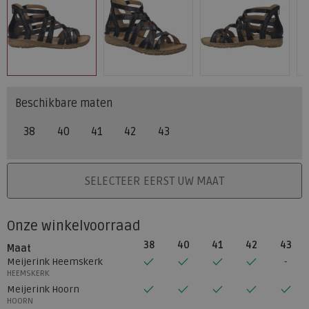
Beschikbare maten
38
40
41
42
43
PLAATS IN WINKELMAND
SELECTEER EERST UW MAAT
Onze winkelvoorraad
38
40
41
42
43
Maat
Meijerink Heemskerk
HEEMSKERK
Meijerink Hoorn
HOORN