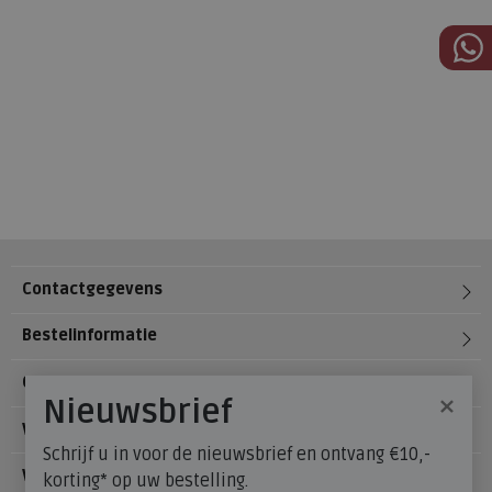
Contactgegevens
Bestelinformatie
Over Meijerink Schoenen
×
Nieuwsbrief
Voetzorg
Schrijf u in voor de nieuwsbrief en ontvang €10,-
Veelgestelde vragen
korting* op uw bestelling.