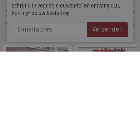
Schrijf u in voor de nieuwsbrief en ontvang €10,-
Voetzorg
korting* op uw bestelling.
Veelgestelde vragen
Verzenden
Onze winkels
Meijerink Hoorn
Meijerink Heemskerk
Nieuwsteeg 39
Deutzstraat 21 A
1621 EC, Hoorn
1961 NS, Heemskerk
0229-296675
0251-446006
Betaalmogelijkheden