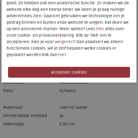
goed. Ze hebben ook een analytische functie. Zo maken we de
website elke dag een beetje beter. We laten je graag nuttige
advertenties zien. Daarom gebruiken we technologie om je
Hulp nodig? bel:
0229 760 760
gedrag binnen en buiten onze website te volgen. Dat doen we
Gratis verzending binnen Nederland*
op een anonieme manier. Meer weten? Lees
hier
alles over
onze cookie- en privacyverklaring. Klik op 'Oké' om te
Voor 14:00 uur besteld = dezelfde werkdag verzonden*
accepteren. Kies je voor
weigeren
? Dan plaatsen we alleen
Altijd retourneren, binnen 1 werkdag terugbetaald
functionele cookies. Wil je zelf bepalen welke cookies er
geplaatst worden klik dan
hier
.
Merk
Josef Seibel
Fabrikantcode
96504.MI50.100
Bestelcode
243.02.000001
Kleur
Schwarz
Materiaal
Leer en suede
Uitneembaar voetbed
ja
Hakhoogte
2.00 cm