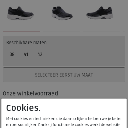
Beschikbare maten
38
41
42
PLAATS IN WINKELMAND
SELECTEER EERST UW MAAT
Onze winkelvoorraad
38
41
42
Maat
Cookies.
Meijerink Heemskerk
HEEMSKERK
Met cookies en technieken die daarop lijken helpen we je beter
Meijerink Hoorn
en persoonlijker. Dankzij functionele cookies werkt de website
HOORN