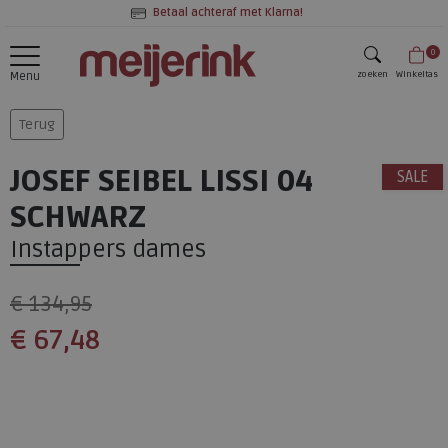
Betaal achteraf met Klarna!
0
zoeken
Winkeltas
Menu
zoeken
Terug
JOSEF SEIBEL LISSI 04
SALE
SCHWARZ
Instappers dames
€ 134,95
€ 67,48