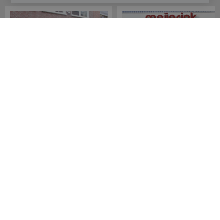
Meijerink Hoorn
Meijerink Heemskerk
Nieuwsteeg 39
Deutzstraat 21 A
1621 EC, Hoorn
1961 NS, Heemskerk
0229-296675
0251-446006
Betaalmogelijkheden