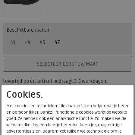
Beschikbare maten
41
44
46
47
PLAATS IN WINKELMAND
SELECTEER EERST UW MAAT
Levertijd op dit artikel bedraagt 3-5 werkdagen.
Cookies.
Onze winkelvoorraad
41
44
46
47
Maat
Met cookies en technieken die daarop lijken helpen we je beter
Meijerink Heemskerk
en persoonlijker. Dankzij functionele cookies werkt de website
HEEMSKERK
goed. Ze hebben ook een analytische functie. Zo maken we de
Meijerink Hoorn
website elke dag een beetje beter. We laten je graag nuttige
HOORN
advertenties zien. Daarom gebruiken we technologie om je