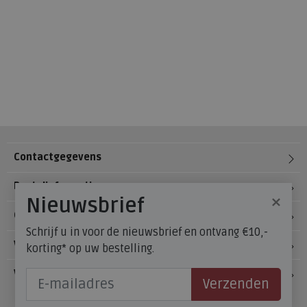
Contactgegevens
Bestelinformatie
×
Nieuwsbrief
Over Meijerink Schoenen
Schrijf u in voor de nieuwsbrief en ontvang €10,-
Voetzorg
korting* op uw bestelling.
Veelgestelde vragen
Verzenden
Onze winkels