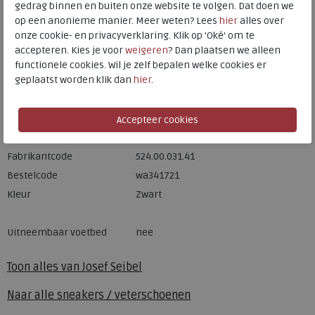
gedrag binnen en buiten onze website te volgen. Dat doen we
op een anonieme manier. Meer weten? Lees
hier
alles over
Hulp nodig? bel:
0229 760 760
onze cookie- en privacyverklaring. Klik op 'Oké' om te
Gratis verzending binnen Nederland*
accepteren. Kies je voor
weigeren
? Dan plaatsen we alleen
functionele cookies. Wil je zelf bepalen welke cookies er
Voor 14:00 uur besteld = dezelfde werkdag verzonden*
geplaatst worden klik dan
hier
.
Altijd retourneren, binnen 1 werkdag terugbetaald
Merk
Josef Seibel
Fabrikantcode
524.00.031.41
Bestelcode
wa341721
Kleur
Zwart
Uitneembaar voetbed
nee
Toon alles van
Josef Seibel
Naar alle
sneakers / veterschoenen