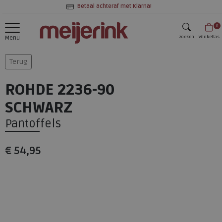
Betaal achteraf met Klarna!
0
zoeken
Winkeltas
Menu
zoeken
Terug
ROHDE 2236-90
SCHWARZ
Pantoffels
€ 54,95