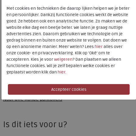
Kleur
Schwarz
Met cookies en technieken die daarop lijken helpen we je beter
en persoonlijker. Dankzij functionele cookies werkt de website
Materiaal
Stof
goed. Ze hebben ook een analytische functie. Zo maken we de
Wijdtemaat
g
website elke dag een beetje beter. We laten je graag nuttige
advertenties zien. Daarom gebruiken we technologie om je
Uitneembaar voetbed
nee
gedrag binnen en buiten onze website te volgen. Dat doen we
Hakhoogte
1.50 cm
op een anonieme manier. Meer weten? Lees
hier
alles over
onze cookie- en privacyverklaring. Klik op 'Oké' om te
accepteren. Kies je voor
weigeren
? Dan plaatsen we alleen
Rohde
functionele cookies. Wil je zelf bepalen welke cookies er
geplaatst worden klik dan
hier
.
Toon alles van
Rohde
Naar alle
pantoffels
Naar alle
Rohde pantoffels
Is dit iets voor u?