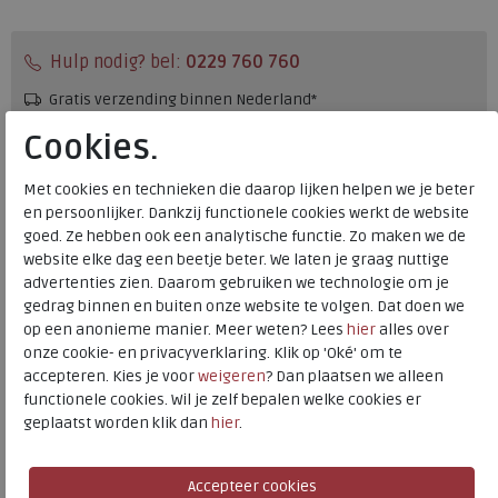
Hulp nodig? bel:
0229 760 760
Gratis verzending binnen Nederland*
Voor 14:00 uur besteld = dezelfde werkdag verzonden*
Cookies.
Altijd retourneren, binnen 1 werkdag terugbetaald
Met cookies en technieken die daarop lijken helpen we je beter
en persoonlijker. Dankzij functionele cookies werkt de website
goed. Ze hebben ook een analytische functie. Zo maken we de
Merk
Skechers
website elke dag een beetje beter. We laten je graag nuttige
Fabrikantcode
211234-CHOC
advertenties zien. Daarom gebruiken we technologie om je
Bestelcode
136.28.000040
gedrag binnen en buiten onze website te volgen. Dat doen we
Kleur
Chocolate
op een anonieme manier. Meer weten? Lees
hier
alles over
onze cookie- en privacyverklaring. Klik op 'Oké' om te
accepteren. Kies je voor
weigeren
? Dan plaatsen we alleen
Uitneembaar voetbed
nee
functionele cookies. Wil je zelf bepalen welke cookies er
geplaatst worden klik dan
hier
.
Skechers