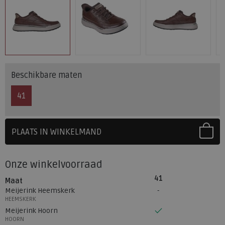
Beschikbare maten
41
PLAATS IN WINKELMAND
SELECTEER EERST UW MAAT
Onze winkelvoorraad
41
Maat
Meijerink Heemskerk
HEEMSKERK
Meijerink Hoorn
HOORN