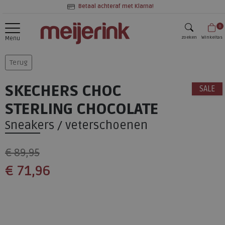
Betaal achteraf met Klarna!
0
zoeken
Winkeltas
Menu
zoeken
Terug
SKECHERS CHOC
SALE
STERLING CHOCOLATE
Sneakers / veterschoenen
€ 89,95
€ 71,96