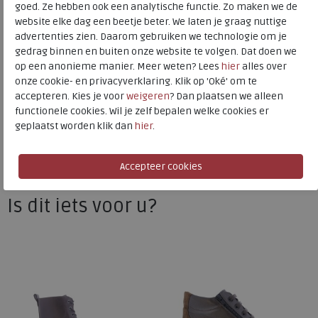
goed. Ze hebben ook een analytische functie. Zo maken we de
Hakhoogte
2.00 cm
website elke dag een beetje beter. We laten je graag nuttige
advertenties zien. Daarom gebruiken we technologie om je
gedrag binnen en buiten onze website te volgen. Dat doen we
Solidus
op een anonieme manier. Meer weten? Lees
hier
alles over
onze cookie- en privacyverklaring. Klik op 'Oké' om te
Toon alles van
Solidus
accepteren. Kies je voor
weigeren
? Dan plaatsen we alleen
functionele cookies. Wil je zelf bepalen welke cookies er
Naar alle
veterboots
geplaatst worden klik dan
hier
.
Naar alle
Solidus veterboots
Is dit iets voor u?