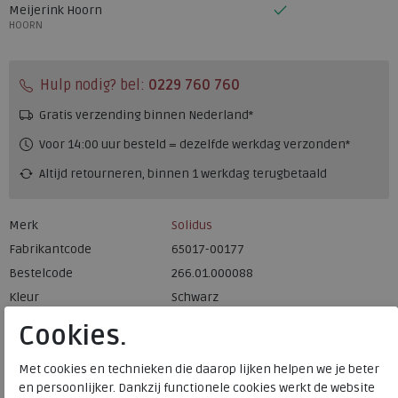
Meijerink Hoorn
HOORN
Hulp nodig? bel:
0229 760 760
Gratis verzending binnen Nederland*
Voor 14:00 uur besteld = dezelfde werkdag verzonden*
Altijd retourneren, binnen 1 werkdag terugbetaald
Merk
Solidus
Fabrikantcode
65017-00177
Bestelcode
266.01.000088
Kleur
Schwarz
Cookies.
Materiaal
Nubuck
Wijdtemaat
k
Met cookies en technieken die daarop lijken helpen we je beter
en persoonlijker. Dankzij functionele cookies werkt de website
Uitneembaar voetbed
ja