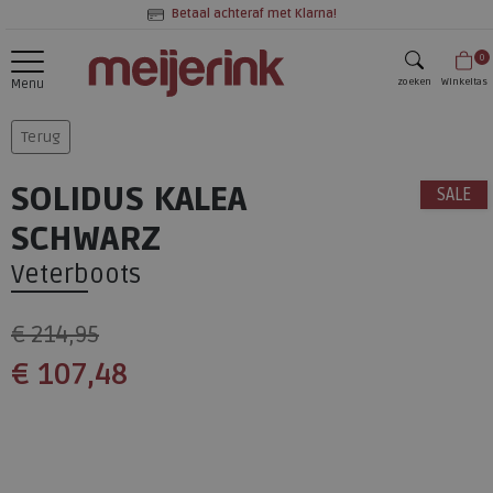
Betaal achteraf met Klarna!
0
zoeken
Winkeltas
Menu
zoeken
Terug
SOLIDUS KALEA
SALE
SCHWARZ
Veterboots
€ 214,95
€ 107,48