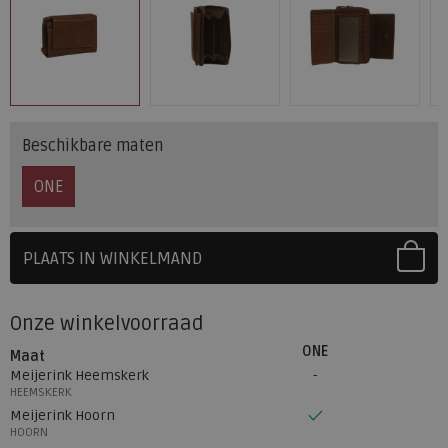
Beschikbare maten
ONE
PLAATS IN WINKELMAND
SELECTEER EERST UW MAAT
Onze winkelvoorraad
ONE
Maat
Meijerink Heemskerk
HEEMSKERK
Meijerink Hoorn
HOORN