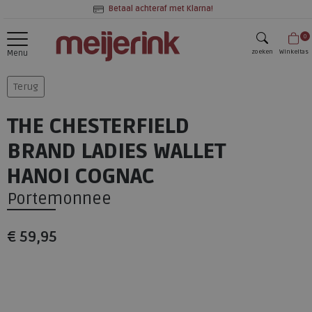
Betaal achteraf met Klarna!
0
zoeken
Winkeltas
Menu
zoeken
Terug
THE CHESTERFIELD
BRAND LADIES WALLET
HANOI COGNAC
Portemonnee
€ 59,95