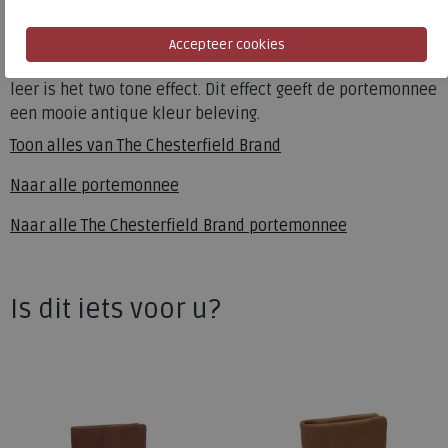
met contactloos betalen. Zo ben je er zeker van dat jouw
geld en pasjes altijd veilig zijn.De portemonnee is
gemaakt van antique buff leer. Kenmerkend voor dit type
leer is het two tone effect. Dit effect geeft de portemonnee
een mooie antique kleur beleving.
Toon alles van
The Chesterfield Brand
Naar alle
portemonnee
Naar alle
The Chesterfield Brand portemonnee
Is dit iets voor u?