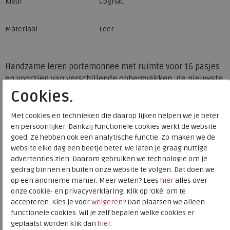
Kleur
Cognac
Materiaal
Leer
Handzame leren portemonnee met ruimte voor 16 pasjes
en voorzien van verschillende opbergvakken, de nieuwste
RFID techniek en een vak met ritssluiting.Dé perfecte
Cookies.
portemonnee voor diegene met een overvolle
portemonnee. Deze portemonnee biedt voldoende ruimte
Met cookies en technieken die daarop lijken helpen we je beter
en persoonlijker. Dankzij functionele cookies werkt de website
voor het ordenen van je pasjes, bonnen, geld en andere
goed. Ze hebben ook een analytische functie. Zo maken we de
belangrijke documenten. Deze leren portemonnee sluit
website elke dag een beetje beter. We laten je graag nuttige
met een overslag drukknoopsluiting, 2 vakken met een
advertenties zien. Daarom gebruiken we technologie om je
transparant venster en een vak met ritssluiting.In deze
gedrag binnen en buiten onze website te volgen. Dat doen we
portemonnee wordt gebruik gemaakt van een unieke RFID
op een anonieme manier. Meer weten? Lees
hier
alles over
techniek. Waar je normaliter gewend bent dat RFID
onze cookie- en privacyverklaring. Klik op 'Oké' om te
portemonnees een harde metalen case hebben, vind je
accepteren. Kies je voor
weigeren
? Dan plaatsen we alleen
functionele cookies. Wil je zelf bepalen welke cookies er
dat niet terug in onze portemonnees. In de voering van ons
geplaatst worden klik dan
hier
.
leer zit een speciale laag die beschermd tegen diefstal