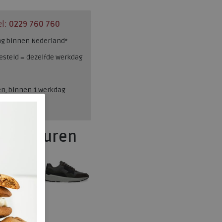
el:
0229 760 760
ng binnen Nederland*
esteld = dezelfde werkdag
en, binnen 1 werkdag
eve kleuren