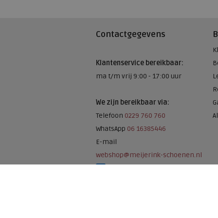
Contactgegevens
B
K
Klantenservice bereikbaar:
B
ma t/m vrij 9:00 - 17:00 uur
L
R
We zijn bereikbaar via:
G
Telefoon
0229 760 760
A
WhatsApp
06 16385446
E-mail
webshop@meijerink-schoenen.nl
Meijerink Schoenen op Facebook
Meijerink schoenen op Instagram