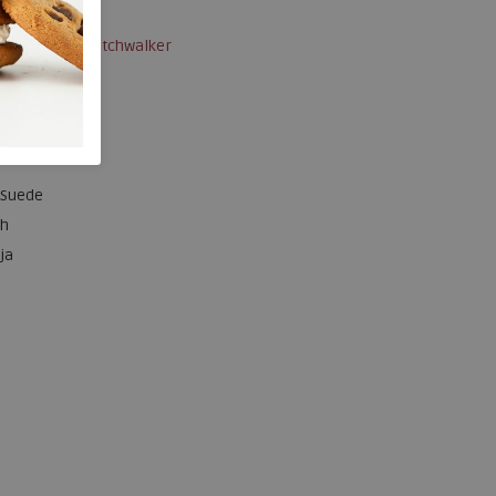
Xsensible Stretchwalker
33200.2.869
136.79.000039
Carbon combi
Suede
h
ja