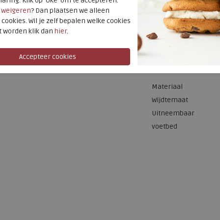
laring. Klik op 'Oké' om te accepteren.
r
weigeren
? Dan plaatsen we alleen
Merk
 cookies. Wil je zelf bepalen welke cookies
t worden klik dan
hier
.
Fabrikantcode
Bestelcode
Kleur
Materiaal
Wijdtemaat
Uitneembaar
voetbed