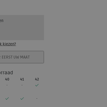
en
k kiezen?
ELMAND
R EERST UW MAAT
orraad
40
41
42