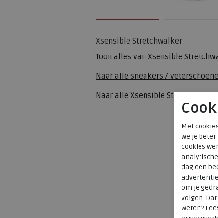
Xsensible Stretchwalker
Toon alles van
Xsensible Stretchw
Naar alle
sneakers / veterschoen
Naar alle
Xsensible Stretchwalker
Cook
Met cookies
we je beter
cookies wer
analytische
dag een bee
advertenti
om je gedra
volgen. Da
weten? Lee