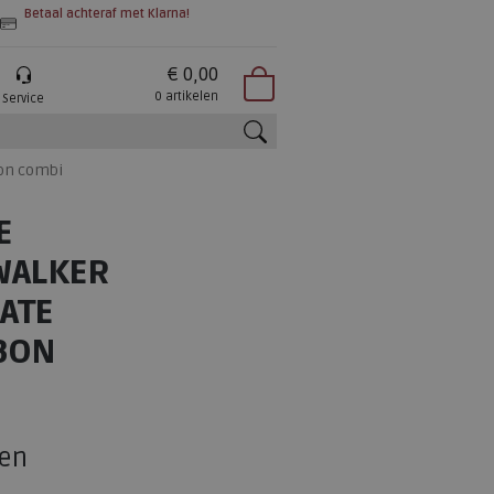
Betaal achteraf met Klarna!
€ 0,00
0 artikelen
Service
on combi
zoeken
E
WALKER
ATE
BON
en