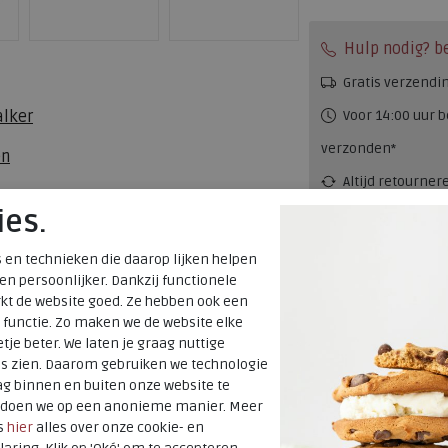
Hulp nodig? b
Gratis verzendi
Voor 14:00 uur b
alker
verzonden*
en
Altijd retourner
 sneakers / veterschoenen
ies.
terugbetaald
 en technieken die daarop lijken helpen
Alternati
 en persoonlijker. Dankzij functionele
kt de website goed. Ze hebben ook een
 functie. Zo maken we de website elke
tje beter. We laten je graag nuttige
es zien. Daarom gebruiken we technologie
g binnen en buiten onze website te
t doen we op een anonieme manier. Meer
s
hier
alles over onze cookie- en