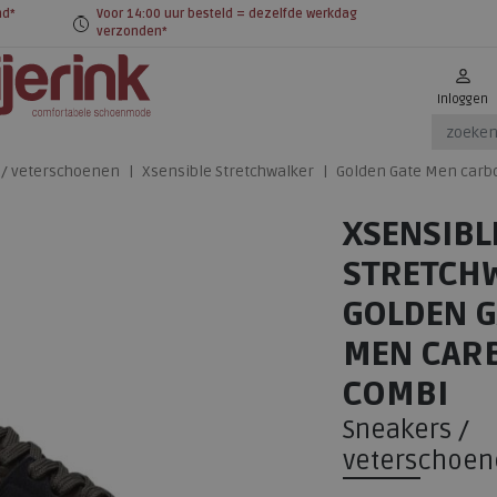
nd*
Voor 14:00 uur besteld = dezelfde werkdag
verzonden*
Inloggen
 / veterschoenen
Xsensible Stretchwalker
Golden Gate Men carb
XSENSIBL
STRETCH
GOLDEN G
MEN CAR
COMBI
Sneakers /
veterschoen