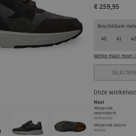
€ 259,95
Beschikbare mat
40
41
42
Welke maat moet i
PLAATS IN WINK
SELECTEE
Onze winkelvo
Maat
Meijerink
Heemskerk
HEEMSKERK
Meijerink Hoorn
HOORN