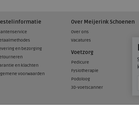
estelinformatie
Over Meijerink Schoenen
lantenservice
Over ons
etaalmethodes
Vacatures
evering en bezorging
Voetzorg
etourneren
Pedicure
arantie en klachten
Fysiotherapie
lgemene voorwaarden
Podoloog
3D-voetscanner