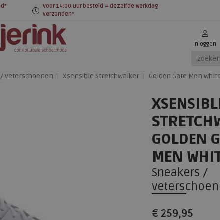
nd*
Voor 14:00 uur besteld = dezelfde werkdag
verzonden*
Inloggen
 / veterschoenen
Xsensible Stretchwalker
Golden Gate Men whit
XSENSIBL
STRETCH
GOLDEN G
MEN WHI
Sneakers /
veterschoen
€ 259,95