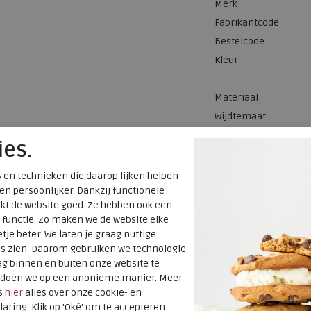
Merk
Fabrikantcode
Bestelcode
Kleur
Materiaal
Wijdtemaat
Uitneembaar
ies.
voetbed
Hakhoogte
 en technieken die daarop lijken helpen
 en persoonlijker. Dankzij functionele
kt de website goed. Ze hebben ook een
 functie. Zo maken we de website elke
tje beter. We laten je graag nuttige
es zien. Daarom gebruiken we technologie
g binnen en buiten onze website te
t doen we op een anonieme manier. Meer
s
hier
alles over onze cookie- en
laring. Klik op 'Oké' om te accepteren.