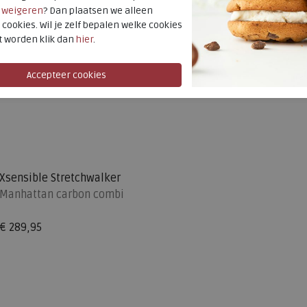
r
weigeren
? Dan plaatsen we alleen
 cookies. Wil je zelf bepalen welke cookies
t worden klik dan
hier
.
Xsensible Stretchwalker
Manhattan carbon combi
€ 289,95