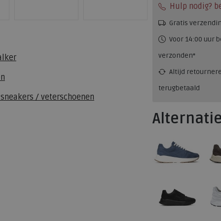
Hulp nodig? b
Gratis verzendi
Voor 14:00 uur b
verzonden*
alker
Altijd retourner
en
terugbetaald
 sneakers / veterschoenen
Alternati