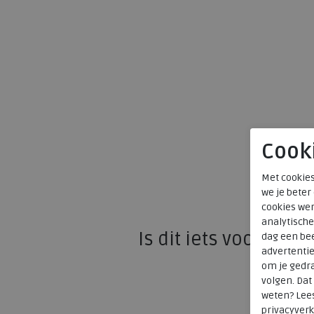
Cook
Met cookies
we je beter
cookies wer
analytische
Is dit iets voor u?
dag een bee
advertenti
om je gedra
volgen. Da
weten? Lee
privacyverk