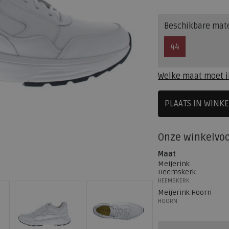
Beschikbare mat
44
Welke maat moet i
PLAATS IN WINK
SELECTEE
Onze winkelvo
Maat
Meijerink
Heemskerk
HEEMSKERK
Meijerink Hoorn
HOORN