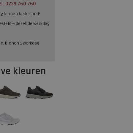
el:
0229 760 760
ng binnen Nederland*
esteld = dezelfde werkdag
en, binnen 1 werkdag
eve kleuren