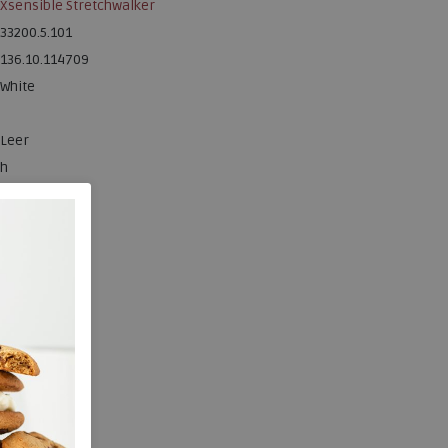
Xsensible Stretchwalker
33200.5.101
136.10.114709
White
Leer
h
ja
3.50 cm