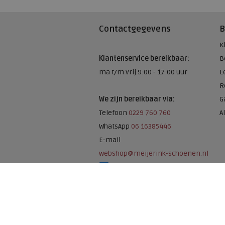
Contactgegevens
B
K
Klantenservice bereikbaar:
B
ma t/m vrij 9:00 - 17:00 uur
L
R
We zijn bereikbaar via:
G
Telefoon
0229 760 760
A
WhatsApp
06 16385446
E-mail
webshop@meijerink-schoenen.nl
Meijerink Schoenen op Facebook
Meijerink schoenen op Instagram