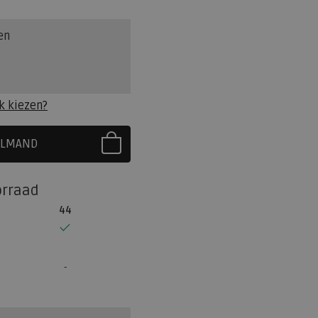
en
k kiezen?
ELMAND
R EERST UW MAAT
orraad
44