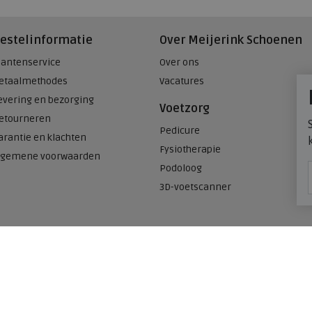
estelinformatie
Over Meijerink Schoenen
lantenservice
Over ons
etaalmethodes
Vacatures
evering en bezorging
Voetzorg
etourneren
Pedicure
arantie en klachten
Fysiotherapie
lgemene voorwaarden
Podoloog
3D-voetscanner