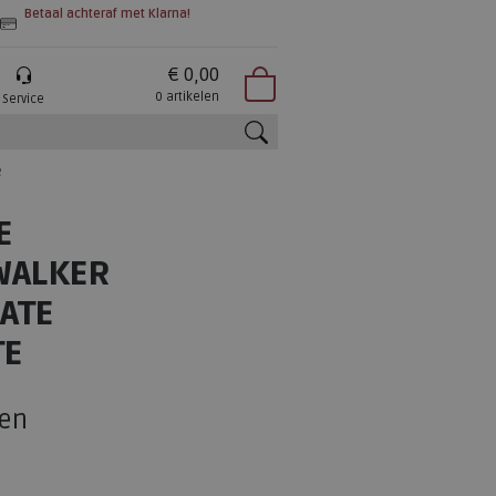
Betaal achteraf met Klarna!
€ 0,00
0 artikelen
Service
e
zoeken
E
WALKER
ATE
TE
en