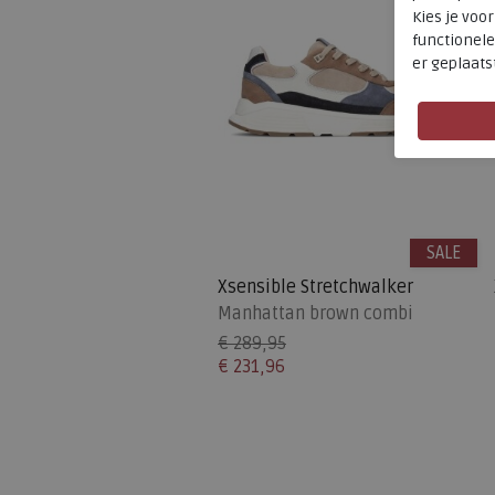
Kies je voo
functionele
er geplaats
SALE
Xsensible Stretchwalker
Manhattan brown combi
€ 289,95
€ 231,96