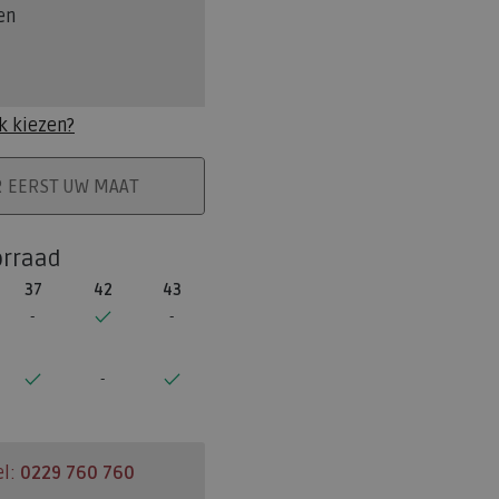
en
k kiezen?
ELMAND
R EERST UW MAAT
orraad
37
42
43
el:
0229 760 760