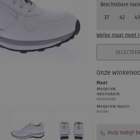
Beschikbare mat
37
42
43
Welke maat moet i
PLAATS IN WINK
SELECTEE
Onze winkelvo
Maat
Meijerink
Heemskerk
HEEMSKERK
Meijerink Hoorn
HOORN
Hulp nodig? b