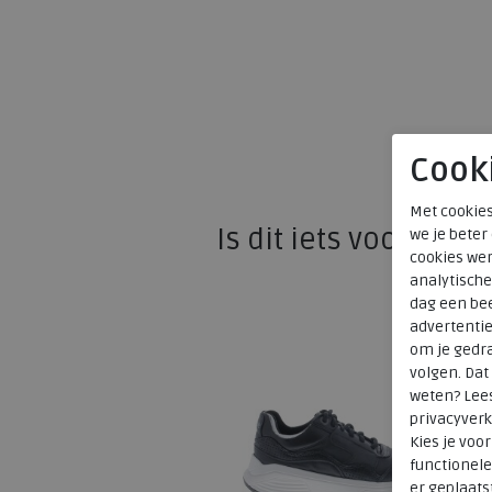
Cook
Met cookies
Is dit iets voor u?
we je beter
cookies wer
analytische
dag een bee
advertenti
om je gedra
volgen. Da
weten? Lee
privacyverk
Kies je voo
functionele
er geplaats