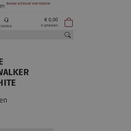
Betaal achteraf met Klarna!
€ 0,00
0 artikelen
Service
zoeken
E
WALKER
HITE
en