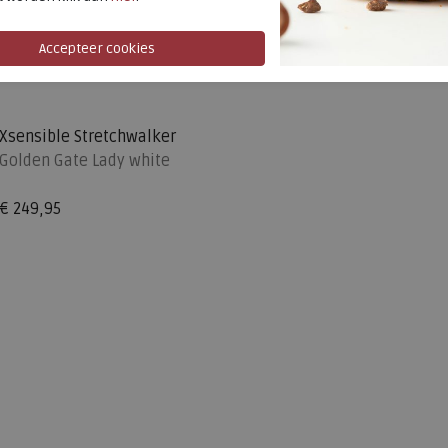
Xsensible Stretchwalker
Golden Gate Lady white
€ 249,95