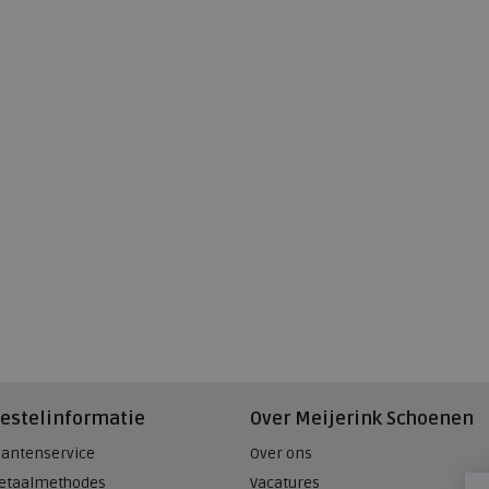
estelinformatie
Over Meijerink Schoenen
lantenservice
Over ons
etaalmethodes
Vacatures