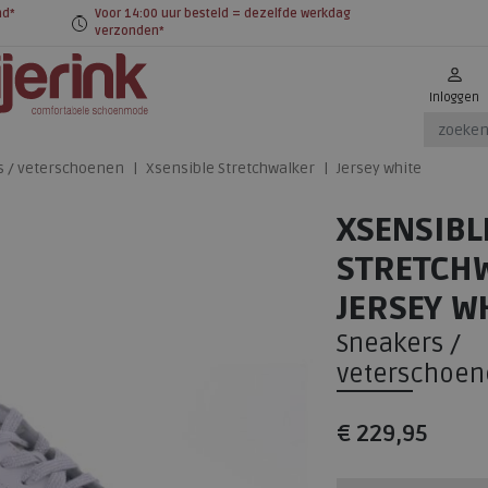
nd*
Voor 14:00 uur besteld = dezelfde werkdag
verzonden*
Inloggen
s / veterschoenen
Xsensible Stretchwalker
Jersey white
XSENSIBL
STRETCH
JERSEY W
Sneakers /
veterschoen
€ 229,95