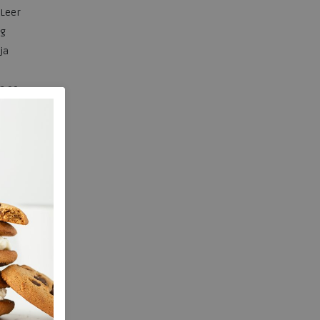
Leer
g
ja
2.00 cm