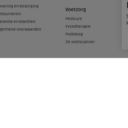
evering en bezorging
Voetzorg
etourneren
Pedicure
arantie en klachten
Fysiotherapie
lgemene voorwaarden
Podoloog
3D-voetscanner
Onze winkels
n
Meijerink Heemskerk
Deutzstraat 21 A
1961 NS, Heemskerk