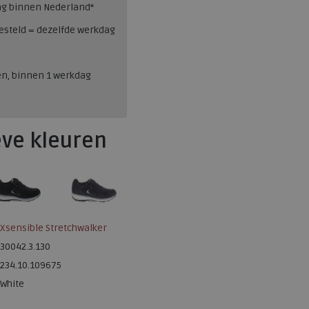
ng binnen Nederland*
esteld = dezelfde werkdag
en, binnen 1 werkdag
eve kleuren
Xsensible Stretchwalker
30042.3.130
234.10.109675
White