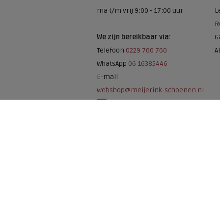
ma t/m vrij 9:00 - 17:00 uur
L
R
We zijn bereikbaar via:
G
Telefoon
0229 760 760
A
WhatsApp
06 16385446
E-mail
webshop@meijerink-schoenen.nl
Meijerink Schoenen op Facebook
Meijerink schoenen op Instagram
Meijerink Hoor
Nieuwsteeg 39
1621 EC, Hoorn