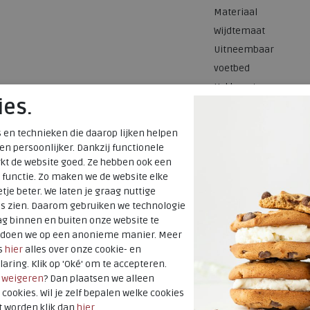
Materiaal
Wijdtemaat
Uitneembaar
voetbed
Hakhoogte
ies.
 en technieken die daarop lijken helpen
 en persoonlijker. Dankzij functionele
kt de website goed. Ze hebben ook een
 functie. Zo maken we de website elke
tje beter. We laten je graag nuttige
es zien. Daarom gebruiken we technologie
g binnen en buiten onze website te
t doen we op een anonieme manier. Meer
s
hier
alles over onze cookie- en
laring. Klik op 'Oké' om te accepteren.
r
weigeren
? Dan plaatsen we alleen
 cookies. Wil je zelf bepalen welke cookies
t worden klik dan
hier
.