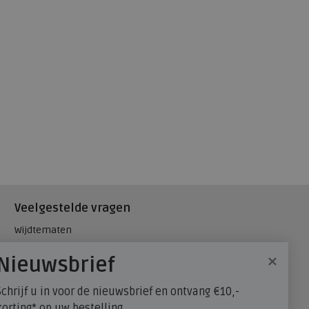
Veelgestelde vragen
Wijdtematen
Hielspoor
×
Nieuwsbrief
Maatadvies, wat is mijn
schoenmaat?
Schrijf u in voor de nieuwsbrief en ontvang €10,-
FitFlop - maatadvies
korting* op uw bestelling.