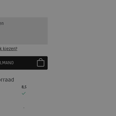
en
k kiezen?
ELMAND
R EERST UW MAAT
orraad
8,5