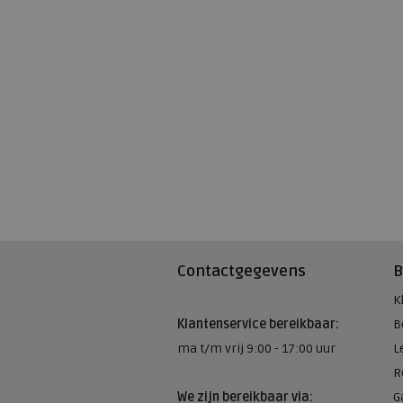
Contactgegevens
B
K
Klantenservice bereikbaar:
B
ma t/m vrij 9:00 - 17:00 uur
L
R
We zijn bereikbaar via:
G