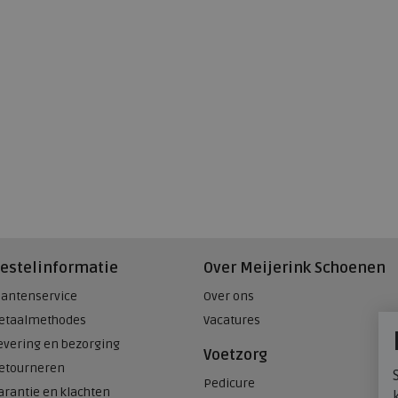
estelinformatie
Over Meijerink Schoenen
lantenservice
Over ons
etaalmethodes
Vacatures
evering en bezorging
Voetzorg
etourneren
Pedicure
arantie en klachten