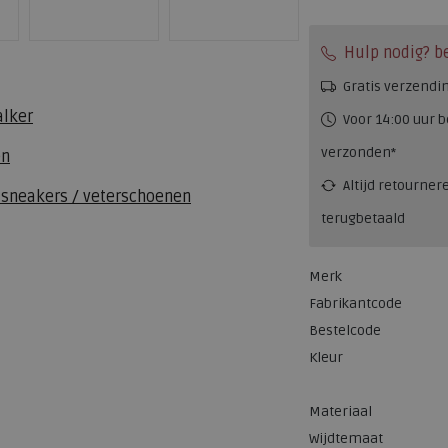
Hulp nodig? b
Gratis verzendi
alker
Voor 14:00 uur b
verzonden*
en
Altijd retourner
 sneakers / veterschoenen
terugbetaald
Merk
Fabrikantcode
Bestelcode
Kleur
Materiaal
Wijdtemaat