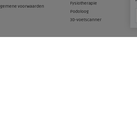
Fysiotherapie
lgemene voorwaarden
Podoloog
3D-voetscanner
Onze winkels
n
Meijerink Heemskerk
Deutzstraat 21 A
1961 NS, Heemskerk
0251-446006