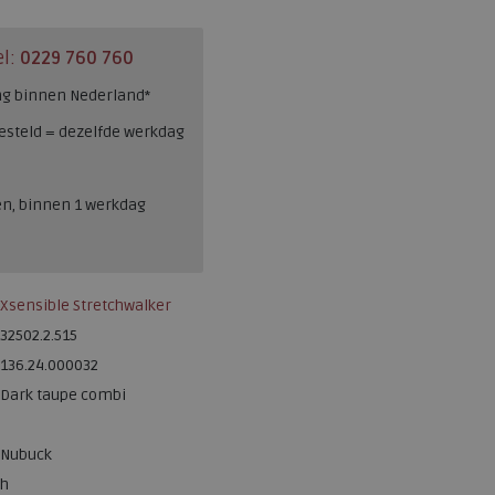
el:
0229 760 760
ng binnen Nederland*
esteld = dezelfde werkdag
en, binnen 1 werkdag
Xsensible Stretchwalker
32502.2.515
136.24.000032
Dark taupe combi
Nubuck
h