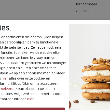
Uitneembaar
voetbed
ies.
 en technieken die daarop lijken helpen
 en persoonlijker. Dankzij functionele
kt de website goed. Ze hebben ook een
 functie. Zo maken we de website elke
tje beter. We laten je graag nuttige
es zien. Daarom gebruiken we technologie
g binnen en buiten onze website te
t doen we op een anonieme manier. Meer
s
hier
alles over onze cookie- en
laring. Klik op 'Oké' om te accepteren.
r
weigeren
? Dan plaatsen we alleen
 cookies. Wil je zelf bepalen welke cookies
t worden klik dan
hier
.