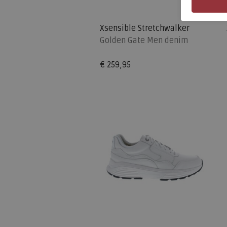
Xsensible Stretchwalker
Golden Gate Men denim
€ 259,95