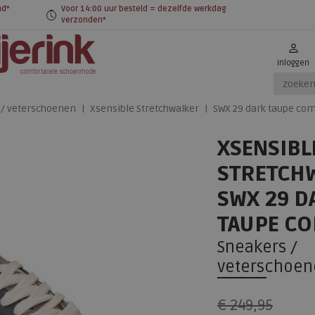
nd*
Voor 14:00 uur besteld = dezelfde werkdag
verzonden*
Inloggen
 / veterschoenen
Xsensible Stretchwalker
SWX 29 dark taupe co
XSENSIBL
STRETCH
SWX 29 D
TAUPE CO
Sneakers /
veterschoen
€ 249,95