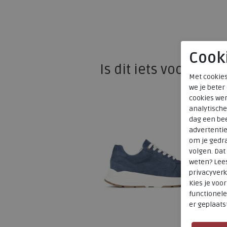
Cook
Is dit iets voor u?
Met cookies
we je beter
cookies wer
analytische
dag een bee
advertenti
om je gedra
volgen. Da
weten? Lee
privacyverk
Kies je voo
functionele
er geplaats