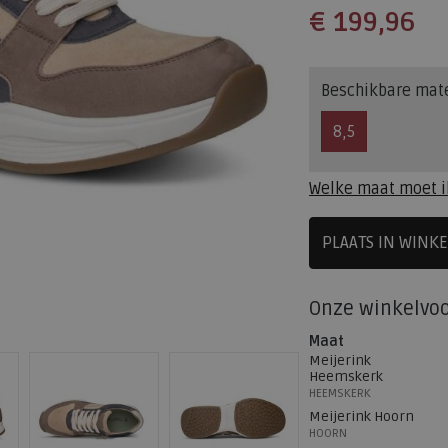
€ 199,96
Beschikbare mat
8,5
Welke maat moet i
PLAATS IN WINK
SELECTEE
Onze winkelvo
Maat
Meijerink
Heemskerk
HEEMSKERK
Meijerink Hoorn
HOORN