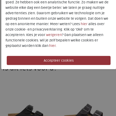
goed. Ze hebben ook een analytische functie. Zo maken we de
website elke dag een beetje beter. We laten je graag nuttige
advertenties zien. Daarom gebruiken we technologie om je
Birkenstock
gedrag binnen en buiten onze website te volgen. Dat doen we
op een anonieme manier. Meer weten? Lees
hier
alles over
Toon alles van
Birkenstock
onze cookie- en privacyverklaring. Klik op 'Oké' om te
accepteren. Kies je voor
weigeren
? Dan plaatsen we alleen
Naar alle
slippers
functionele cookies. Wil je zelf bepalen welke cookies er
geplaatst worden klik dan
hier
.
Naar alle
Birkenstock slippers
Is dit iets voor u?