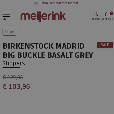
Betaal achteraf met Klarna!
0
zoeken
Winkeltas
Menu
zoeken
Terug
BIRKENSTOCK MADRID
SALE
BIG BUCKLE BASALT GREY
Slippers
€ 129,95
€ 103,96