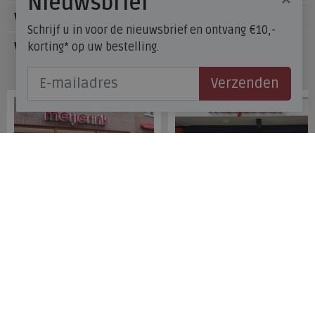
Nieuwsbrief
Voetzorg
Schrijf u in voor de nieuwsbrief en ontvang €10,-
korting* op uw bestelling.
Veelgestelde vragen
Onze winkels
Verzenden
Meijerink Hoorn
Meijerink Heemskerk
Nieuwsteeg 39
Deutzstraat 21 A
1621 EC, Hoorn
1961 NS, Heemskerk
0229-296675
0251-446006
Betaalmogelijkheden