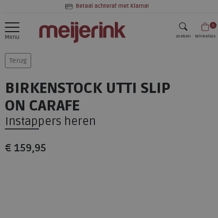
Betaal achteraf met Klarna!
0
zoeken
Winkeltas
Menu
zoeken
Terug
BIRKENSTOCK UTTI SLIP
ON CARAFE
Instappers heren
€ 159,95