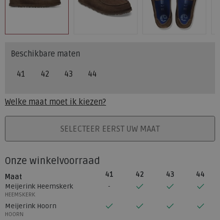
Beschikbare maten
41
42
43
44
Welke maat moet ik kiezen?
PLAATS IN WINKELMAND
SELECTEER EERST UW MAAT
Onze winkelvoorraad
41
42
43
44
Maat
Meijerink Heemskerk
HEEMSKERK
Meijerink Hoorn
HOORN