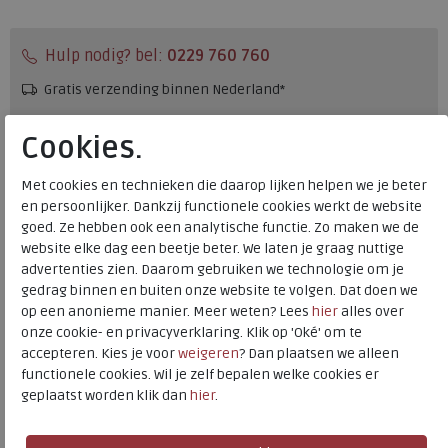
Hulp nodig? bel:
0229 760 760
Gratis verzending binnen Nederland*
Voor 14:00 uur besteld = dezelfde werkdag verzonden*
Cookies.
Altijd retourneren, binnen 1 werkdag terugbetaald
Met cookies en technieken die daarop lijken helpen we je beter
en persoonlijker. Dankzij functionele cookies werkt de website
Merk
Birkenstock
goed. Ze hebben ook een analytische functie. Zo maken we de
Fabrikantcode
1031439
website elke dag een beetje beter. We laten je graag nuttige
Bestelcode
146.28.000011
advertenties zien. Daarom gebruiken we technologie om je
gedrag binnen en buiten onze website te volgen. Dat doen we
Kleur
Carafe
op een anonieme manier. Meer weten? Lees
hier
alles over
onze cookie- en privacyverklaring. Klik op 'Oké' om te
Materiaal
Suede
accepteren. Kies je voor
weigeren
? Dan plaatsen we alleen
functionele cookies. Wil je zelf bepalen welke cookies er
Wijdtemaat
Reg.
geplaatst worden klik dan
hier
.
Uitneembaar voetbed
ja