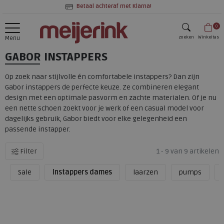
Betaal achteraf met Klarna!
0
zoeken
Winkeltas
Menu
GABOR INSTAPPERS
zoeken
Op zoek naar stijlvolle én comfortabele instappers? Dan zijn
Gabor instappers de perfecte keuze. Ze combineren elegant
design met een optimale pasvorm en zachte materialen. Of je nu
een nette schoen zoekt voor je werk of een casual model voor
dagelijks gebruik, Gabor biedt voor elke gelegenheid een
passende instapper.
Filter
1 - 9 van 9 artikelen
Sale
Instappers dames
laarzen
pumps