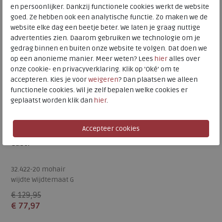
Beschikbare maten
7
en persoonlijker. Dankzij functionele cookies werkt de website
8,5
goed. Ze hebben ook een analytische functie. Zo maken we de
SALE
website elke dag een beetje beter. We laten je graag nuttige
advertenties zien. Daarom gebruiken we technologie om je
gedrag binnen en buiten onze website te volgen. Dat doen we
op een anonieme manier. Meer weten? Lees
hier
alles over
onze cookie- en privacyverklaring. Klik op 'Oké' om te
accepteren. Kies je voor
weigeren
? Dan plaatsen we alleen
functionele cookies. Wil je zelf bepalen welke cookies er
geplaatst worden klik dan
hier
.
Gabor
32.422-20 mohair
wijdte Wijdtemaat G
€ 129,95
€ 77,97