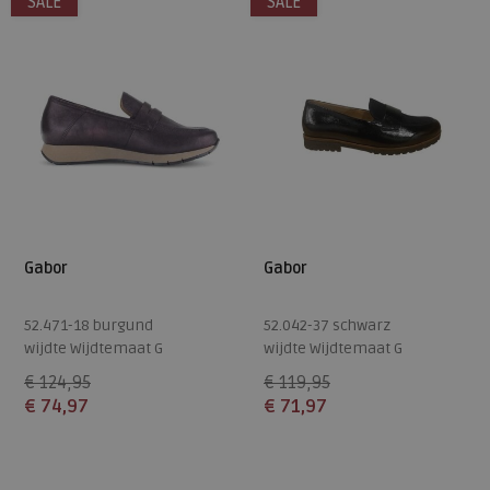
SALE
SALE
Gabor
Gabor
52.471-18 burgund
52.042-37 schwarz
wijdte Wijdtemaat G
wijdte Wijdtemaat G
€ 124,95
€ 119,95
€ 74,97
€ 71,97
Beschikbare maten
Beschikbare maten
5
7
7,5
8
8