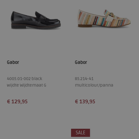
Gabor
Gabor
4005.01-002 black
85.214-41
wijdte Wijdtemaat G
multicolour/panna
wijdte Wijdtemaat F
€ 129,95
€ 139,95
Beschikbare maten
Beschikbare maten
5
5,5
6
6,5
7
5
6
6,5
7
7,5
SALE
7,5