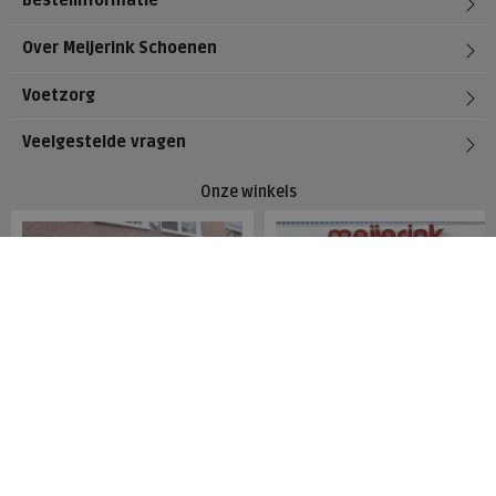
Bestelinformatie
Over Meijerink Schoenen
Voetzorg
Veelgestelde vragen
Onze winkels
Meijerink Hoorn
Meijerink Heemskerk
Nieuwsteeg 39
Deutzstraat 21 A
1621 EC, Hoorn
1961 NS, Heemskerk
0229-296675
0251-446006