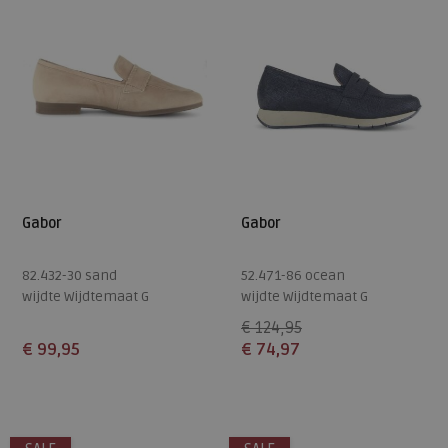
Gabor
Gabor
82.432-30 sand
52.471-86 ocean
wijdte Wijdtemaat G
wijdte Wijdtemaat G
€ 124,95
€ 99,95
€ 74,97
Beschikbare maten
Beschikbare maten
5,5
6,5
7
7,5
7
7,5
8