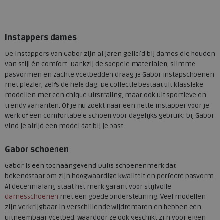
Beschikbare maten
4
6,5
8
Instappers dames
De instappers van Gabor zijn al jaren geliefd bij dames die houden
van stijl én comfort. Dankzij de soepele materialen, slimme
pasvormen en zachte voetbedden draag je Gabor instapschoenen
met plezier, zelfs de hele dag. De collectie bestaat uit klassieke
modellen met een chique uitstraling, maar ook uit sportieve en
trendy varianten. Of je nu zoekt naar een nette instapper voor je
werk of een comfortabele schoen voor dagelijks gebruik: bij Gabor
vind je altijd een model dat bij je past.
Gabor schoenen
Gabor is een toonaangevend Duits schoenenmerk dat
bekendstaat om zijn hoogwaardige kwaliteit en perfecte pasvorm.
Al decennialang staat het merk garant voor stijlvolle
damesschoenen
met een goede ondersteuning. Veel modellen
zijn verkrijgbaar in verschillende wijdtematen en hebben een
uitneembaar voetbed, waardoor ze ook geschikt zijn voor eigen