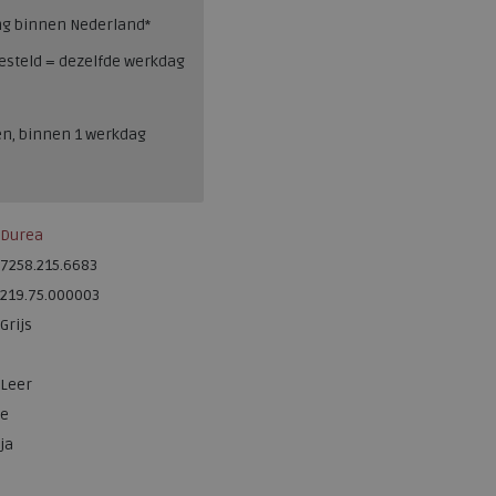
ng binnen Nederland*
esteld = dezelfde werkdag
en, binnen 1 werkdag
Durea
7258.215.6683
219.75.000003
Grijs
Leer
e
ja