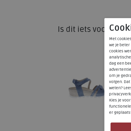
Cook
Is dit iets voor u?
Met cookies
we je beter
cookies wer
analytische
dag een bee
advertenti
om je gedra
volgen. Da
weten? Lee
privacyverk
Kies je voo
functionele
er geplaats
SALE