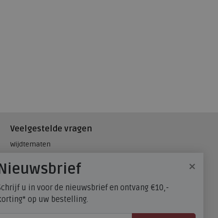
Veelgestelde vragen
Wijdtematen
Hielspoor
×
Nieuwsbrief
Maatadvies, wat is mijn
schoenmaat?
Schrijf u in voor de nieuwsbrief en ontvang €10,-
FitFlop - maatadvies
korting* op uw bestelling.