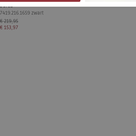
Durea
7419.216.1659 zwart
€ 219,95
€ 153,97