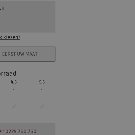
en
k kiezen?
ELMAND
R EERST UW MAAT
orraad
4,5
5,5
el:
0229 760 760