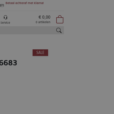
Betaal achteraf met Klarna!
€ 0,00
0 artikelen
Service
zoeken
SALE
.6683