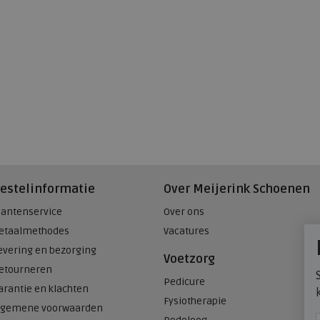
estelinformatie
Over Meijerink Schoenen
lantenservice
Over ons
etaalmethodes
Vacatures
evering en bezorging
Voetzorg
etourneren
Pedicure
arantie en klachten
Fysiotherapie
lgemene voorwaarden