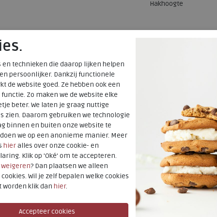
Hakhoogte
ies.
 en technieken die daarop lijken helpen
 en persoonlijker. Dankzij functionele
kt de website goed. Ze hebben ook een
 functie. Zo maken we de website elke
tje beter. We laten je graag nuttige
es zien. Daarom gebruiken we technologie
g binnen en buiten onze website te
t doen we op een anonieme manier. Meer
s
hier
alles over onze cookie- en
laring. Klik op 'Oké' om te accepteren.
r
weigeren
? Dan plaatsen we alleen
 cookies. Wil je zelf bepalen welke cookies
t worden klik dan
hier
.
SALE