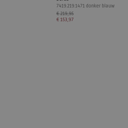
7419.219.1471 donker blauw
€ 219,95
€ 153,97