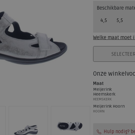
Beschikbare mat
4,5
5,5
Welke maat moet i
PLAATS IN WINK
SELECTEE
Onze winkelvo
Maat
Meijerink
Heemskerk
HEEMSKERK
Meijerink Hoorn
HOORN
Hulp nodig? b