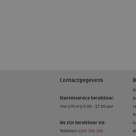
Contactgegevens
B
K
Klantenservice bereikbaar:
B
ma t/m vrij 9:00 - 17:00 uur
L
R
We zijn bereikbaar via:
G
Telefoon
0229 760 760
A