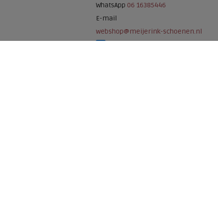
WhatsApp
06 16385446
E-mail
webshop@meijerink-schoenen.nl
Meijerink Schoenen op Facebook
Meijerink schoenen op Instagram
Meijerink Hoor
Nieuwsteeg 39
1621 EC, Hoorn
0229-296675
Betaalmogelijkheden