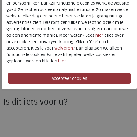
en persoonlijker. Dankzij functionele cookies werkt de website
Kleur
Air
goed. Ze hebben ook een analytische functie. Zo maken we de
website elke dag een beetje beter. We laten je graag nuttige
Uitneembaar voetbed
nee
advertenties zien. Daarom gebruiken we technologie om je
gedrag binnen en buiten onze website te volgen. Dat doen we
op een anonieme manier. Meer weten? Lees
hier
alles over
onze cookie- en privacyverklaring. Klik op 'Oké' om te
ECCO
accepteren. Kies je voor
weigeren
? Dan plaatsen we alleen
Toon alles van
ECCO
functionele cookies. Wil je zelf bepalen welke cookies er
geplaatst worden klik dan
hier
.
Naar alle
outdoorschoenen laag
Naar alle
ECCO outdoorschoenen laag
Is dit iets voor u?