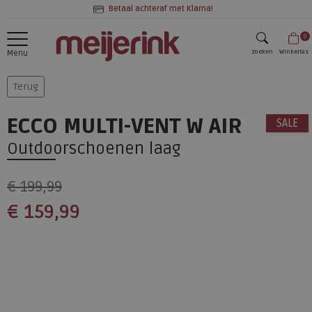
Betaal achteraf met Klarna!
0
zoeken
Winkeltas
Menu
zoeken
Terug
ECCO MULTI-VENT W AIR
SALE
Outdoorschoenen laag
€ 199,99
€ 159,99