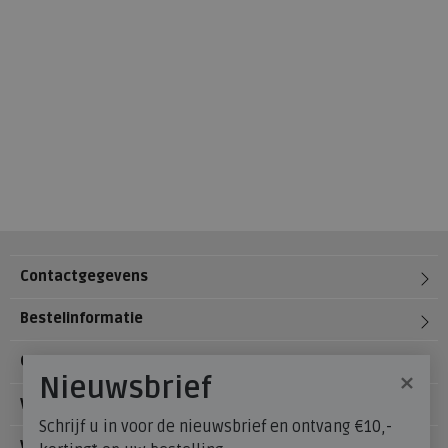
Contactgegevens
Bestelinformatie
Over Meijerink Schoenen
×
Nieuwsbrief
Voetzorg
Schrijf u in voor de nieuwsbrief en ontvang €10,-
Veelgestelde vragen