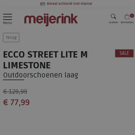
Betaal achteraf met Klarna!
0
zoeken
Winkeltas
Menu
zoeken
Terug
ECCO STREET LITE M
SALE
LIMESTONE
Outdoorschoenen laag
€ 129,99
€ 77,99