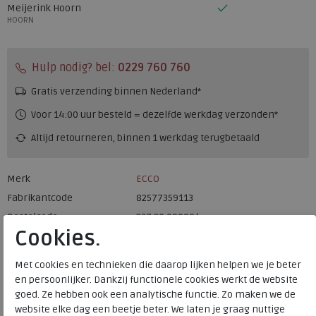
Meijerink Hoorn
HOORN
Hulp nodig? bel:
0229 760 760
Gratis verzending binnen Nederland*
Voor 14:00 uur besteld = dezelfde werkdag verzonden*
Altijd retourneren, binnen 1 werkdag terugbetaald
Merk
ECCO
Fabrikantcode
82577359113
Bestelcode
237.20.000004
Cookies.
Kleur
Limestone
Met cookies en technieken die daarop lijken helpen we je beter
Uitneembaar voetbed
nee
en persoonlijker. Dankzij functionele cookies werkt de website
goed. Ze hebben ook een analytische functie. Zo maken we de
website elke dag een beetje beter. We laten je graag nuttige