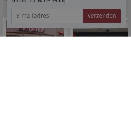
korting* op uw bestelling.
Onze winkels
Verzenden
Meijerink Hoorn
Meijerink Heemskerk
Nieuwsteeg 39
Deutzstraat 21 A
1621 EC, Hoorn
1961 NS, Heemskerk
0229-296675
0251-446006
Betaalmogelijkheden