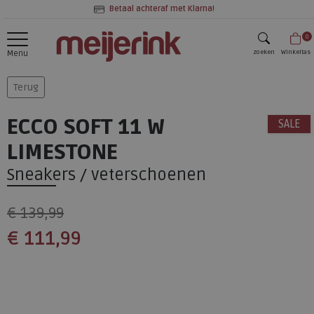
Betaal achteraf met Klarna!
0
zoeken
Winkeltas
Menu
zoeken
Terug
ECCO SOFT 11 W
SALE
LIMESTONE
Sneakers / veterschoenen
€ 139,99
€ 111,99