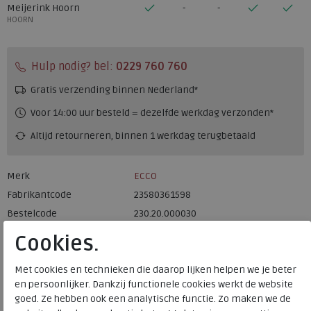
Meijerink Hoorn
HOORN
Hulp nodig? bel:
0229 760 760
Gratis verzending binnen Nederland*
Voor 14:00 uur besteld = dezelfde werkdag verzonden*
Altijd retourneren, binnen 1 werkdag terugbetaald
Merk
ECCO
Fabrikantcode
23580361598
Bestelcode
230.20.000030
Kleur
Limestone
Cookies.
Materiaal
Leer
Met cookies en technieken die daarop lijken helpen we je beter
en persoonlijker. Dankzij functionele cookies werkt de website
Uitneembaar voetbed
nee
goed. Ze hebben ook een analytische functie. Zo maken we de