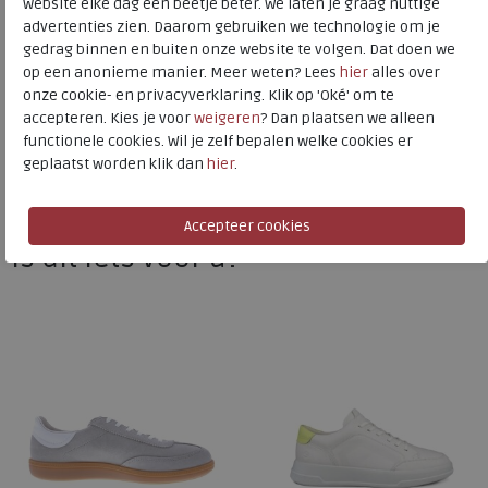
website elke dag een beetje beter. We laten je graag nuttige
advertenties zien. Daarom gebruiken we technologie om je
ECCO
gedrag binnen en buiten onze website te volgen. Dat doen we
op een anonieme manier. Meer weten? Lees
hier
alles over
Toon alles van
ECCO
onze cookie- en privacyverklaring. Klik op 'Oké' om te
accepteren. Kies je voor
weigeren
? Dan plaatsen we alleen
Naar alle
sneakers / veterschoenen
functionele cookies. Wil je zelf bepalen welke cookies er
geplaatst worden klik dan
hier
.
Naar alle
ECCO sneakers / veterschoenen
Is dit iets voor u?