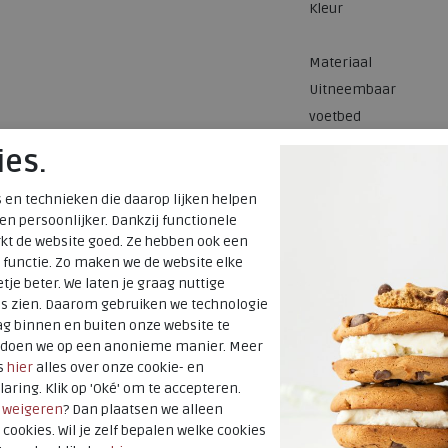
Kleur
Materiaal
Uitneembaar
voetbed
ies.
 en technieken die daarop lijken helpen
 en persoonlijker. Dankzij functionele
kt de website goed. Ze hebben ook een
 functie. Zo maken we de website elke
tje beter. We laten je graag nuttige
es zien. Daarom gebruiken we technologie
g binnen en buiten onze website te
t doen we op een anonieme manier. Meer
s
hier
alles over onze cookie- en
laring. Klik op 'Oké' om te accepteren.
r
weigeren
? Dan plaatsen we alleen
 cookies. Wil je zelf bepalen welke cookies