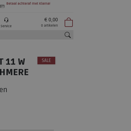
Betaal achteraf met Klarna!
€ 0,00
0 artikelen
Service
zoeken
T 11 W
SALE
SHMERE
en