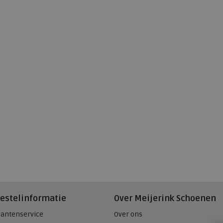
estelinformatie
Over Meijerink Schoenen
lantenservice
Over ons