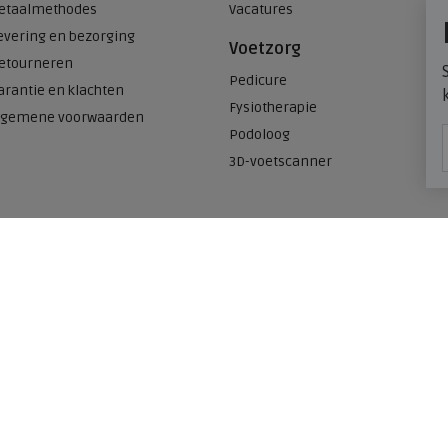
etaalmethodes
Vacatures
evering en bezorging
Voetzorg
etourneren
Pedicure
arantie en klachten
Fysiotherapie
lgemene voorwaarden
Podoloog
3D-voetscanner
Onze winkels
n
Meijerink Heemskerk
Deutzstraat 21 A