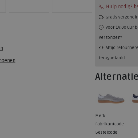
Hulp nodig? b
Gratis verzendi
Voor 14:00 uur b
verzonden*
Altijd retourner
en
terugbetaald
choenen
Alternati
Merk
Fabrikantcode
Bestelcode