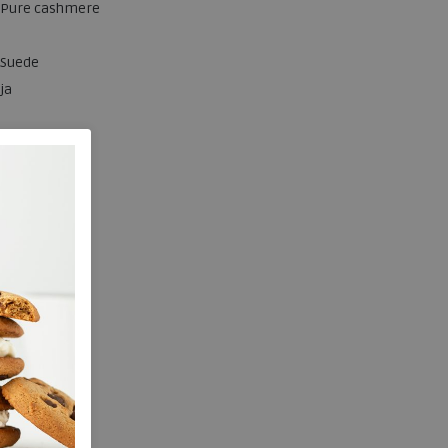
Pure cashmere
Suede
ja