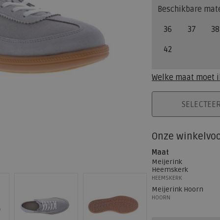
Beschikbare mat
36
37
38
42
Welke maat moet i
PLAATS IN WINK
SELECTEE
Onze winkelvo
Maat
Meijerink
Heemskerk
HEEMSKERK
Meijerink Hoorn
HOORN