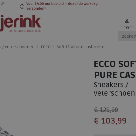
nd*
Voor 14:00 uur besteld = dezelfde werkdag
verzonden*
Inloggen
s / veterschoenen
ECCO
Soft 11 W pure cashmere
ECCO SOF
PURE CA
Sneakers /
veterschoen
€ 129,99
€ 103,99