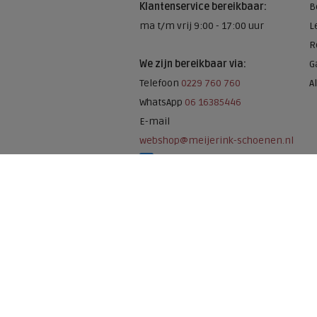
Klantenservice bereikbaar:
B
ma t/m vrij 9:00 - 17:00 uur
L
R
We zijn bereikbaar via:
G
Telefoon
0229 760 760
A
WhatsApp
06 16385446
E-mail
webshop@meijerink-schoenen.nl
Meijerink Schoenen op Facebook
Meijerink schoenen op Instagram
Meijerink Hoor
Nieuwsteeg 39