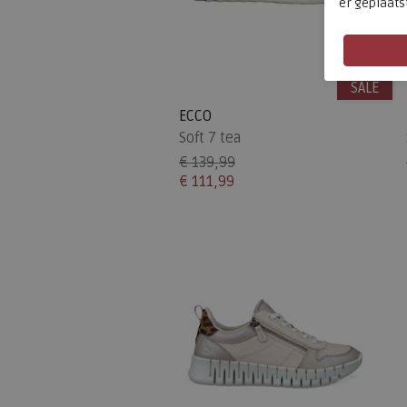
er geplaats
SALE
ECCO
Soft 7 tea
€ 139,99
€ 111,99