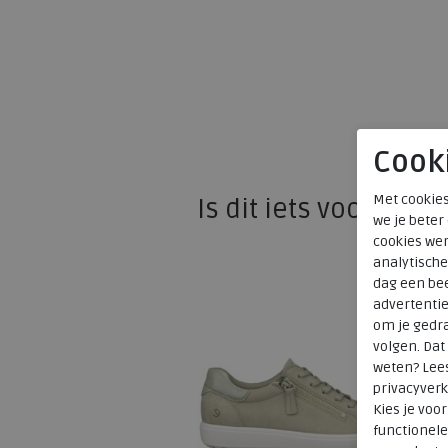
Cook
Met cookies
Is dit iets voor u?
we je beter
cookies wer
analytische
dag een bee
advertenti
om je gedra
volgen. Da
weten? Lee
privacyverk
Kies je voo
functionele