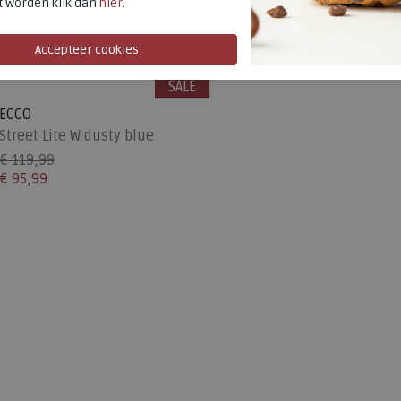
t worden klik dan
hier
.
SALE
ECCO
Street Lite W dusty blue
€ 119,99
€ 95,99