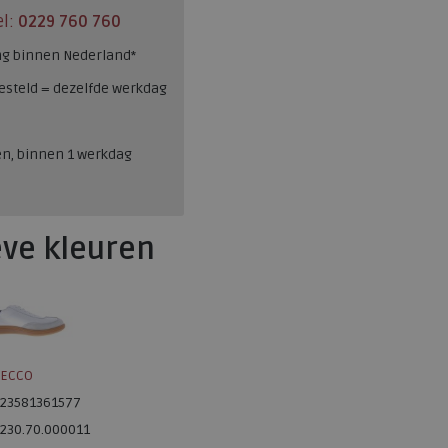
el:
0229 760 760
ng binnen Nederland*
esteld = dezelfde werkdag
en, binnen 1 werkdag
eve kleuren
ECCO
23581361577
230.70.000011