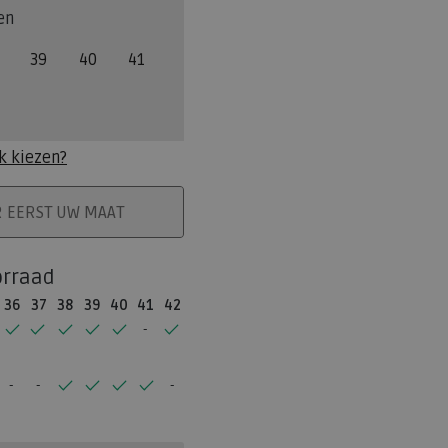
en
39
40
41
k kiezen?
ELMAND
R EERST UW MAAT
orraad
36
37
38
39
40
41
42