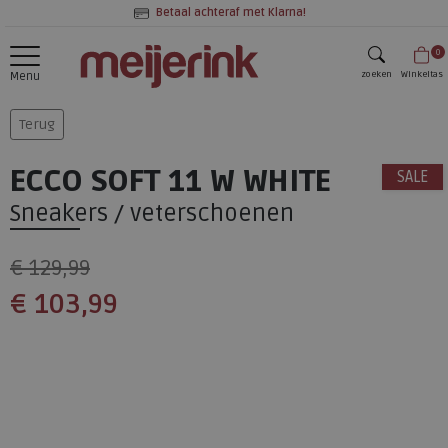
Betaal achteraf met Klarna!
0
zoeken
Winkeltas
Menu
zoeken
Terug
ECCO SOFT 11 W WHITE
SALE
Sneakers / veterschoenen
€ 129,99
€ 103,99