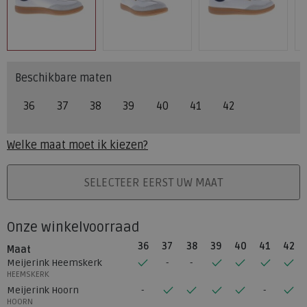
Beschikbare maten
36
37
38
39
40
41
42
Welke maat moet ik kiezen?
PLAATS IN WINKELMAND
SELECTEER EERST UW MAAT
Onze winkelvoorraad
36
37
38
39
40
41
42
Maat
Meijerink Heemskerk
HEEMSKERK
Meijerink Hoorn
HOORN