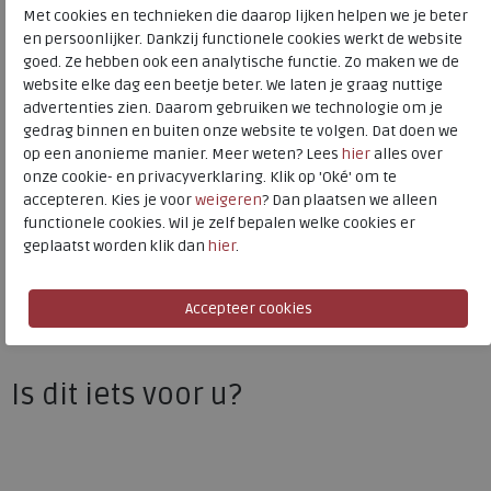
Kleur
White
Met cookies en technieken die daarop lijken helpen we je beter
en persoonlijker. Dankzij functionele cookies werkt de website
goed. Ze hebben ook een analytische functie. Zo maken we de
Materiaal
Leer en suede
website elke dag een beetje beter. We laten je graag nuttige
Uitneembaar voetbed
ja
advertenties zien. Daarom gebruiken we technologie om je
gedrag binnen en buiten onze website te volgen. Dat doen we
op een anonieme manier. Meer weten? Lees
hier
alles over
onze cookie- en privacyverklaring. Klik op 'Oké' om te
ECCO
accepteren. Kies je voor
weigeren
? Dan plaatsen we alleen
Toon alles van
ECCO
functionele cookies. Wil je zelf bepalen welke cookies er
geplaatst worden klik dan
hier
.
Naar alle
sneakers / veterschoenen
Naar alle
ECCO sneakers / veterschoenen
Is dit iets voor u?