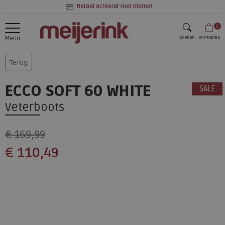
Betaal achteraf met Klarna!
0
zoeken
Winkeltas
Menu
zoeken
Terug
ECCO SOFT 60 WHITE
SALE
Veterboots
€ 169,99
€ 110,49