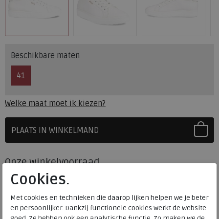
Beschikbare maten
41
Welke maat moet ik kiezen?
PLAATS IN WINKELMAND
SELECTEER EERST UW MAAT
Onze winkelvoorraad
Cookies.
41
Maat
Meijerink Heemskerk
HEEMSKERK
Met cookies en technieken die daarop lijken helpen we je beter
Meijerink Hoorn
en persoonlijker. Dankzij functionele cookies werkt de website
HOORN
goed. Ze hebben ook een analytische functie. Zo maken we de