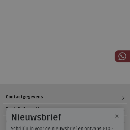
Contactgegevens
Bestelinformatie
×
Nieuwsbrief
Over Meijerink Schoenen
Schrijf u in voor de nieuwsbrief en ontvang €10,-