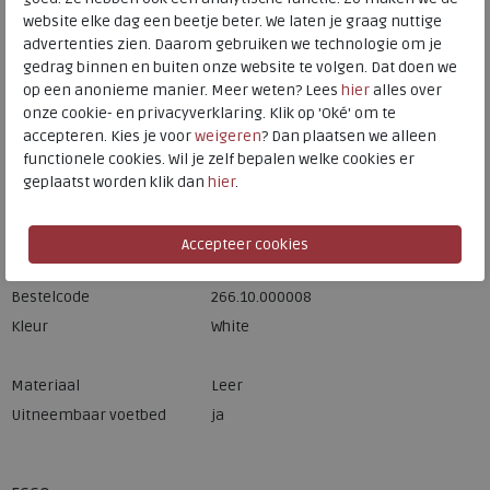
website elke dag een beetje beter. We laten je graag nuttige
advertenties zien. Daarom gebruiken we technologie om je
Hulp nodig? bel:
0229 760 760
gedrag binnen en buiten onze website te volgen. Dat doen we
op een anonieme manier. Meer weten? Lees
hier
alles over
Gratis verzending binnen Nederland*
onze cookie- en privacyverklaring. Klik op 'Oké' om te
accepteren. Kies je voor
weigeren
? Dan plaatsen we alleen
Voor 14:00 uur besteld = dezelfde werkdag verzonden*
functionele cookies. Wil je zelf bepalen welke cookies er
Altijd retourneren, binnen 1 werkdag terugbetaald
geplaatst worden klik dan
hier
.
Merk
ECCO
Fabrikantcode
21922301007
Bestelcode
266.10.000008
Kleur
White
Materiaal
Leer
Uitneembaar voetbed
ja