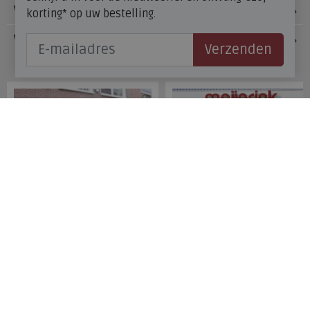
Voetzorg
korting* op uw bestelling.
Veelgestelde vragen
Verzenden
Onze winkels
Meijerink Hoorn
Meijerink Heemskerk
Nieuwsteeg 39
Deutzstraat 21 A
1621 EC, Hoorn
1961 NS, Heemskerk
0229-296675
0251-446006
Betaalmogelijkheden