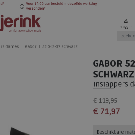
nd*
Voor 14:00 uur besteld = dezelfde werkdag
verzonden*
Inloggen
ers dames
Gabor
52.042-37 schwarz
GABOR 52
SCHWARZ
Instappers 
€ 119,95
€ 71,97
Beschikbare mat