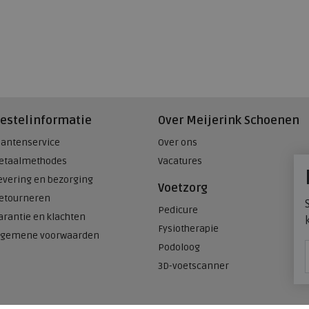
estelinformatie
Over Meijerink Schoenen
lantenservice
Over ons
etaalmethodes
Vacatures
evering en bezorging
Voetzorg
etourneren
Pedicure
arantie en klachten
Fysiotherapie
lgemene voorwaarden
Podoloog
3D-voetscanner