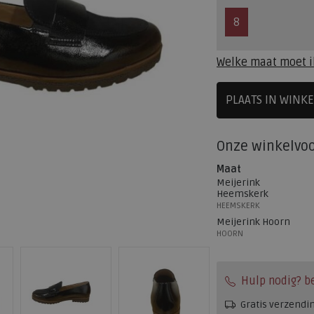
8
Welke maat moet i
PLAATS IN WINK
SELECTEE
Onze winkelvo
Maat
Meijerink
Heemskerk
HEEMSKERK
Meijerink Hoorn
HOORN
Hulp nodig? b
Gratis verzendi