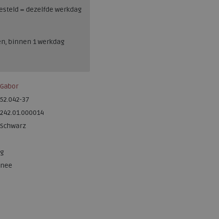
esteld = dezelfde werkdag
en, binnen 1 werkdag
Gabor
52.042-37
242.01.000014
Schwarz
g
nee