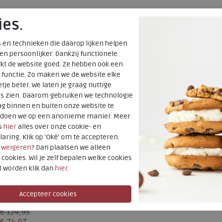
ies.
 en technieken die daarop lijken helpen
 en persoonlijker. Dankzij functionele
kt de website goed. Ze hebben ook een
 functie. Zo maken we de website elke
tje beter. We laten je graag nuttige
es zien. Daarom gebruiken we technologie
g binnen en buiten onze website te
t doen we op een anonieme manier. Meer
s
hier
alles over onze cookie- en
laring. Klik op 'Oké' om te accepteren.
r
weigeren
? Dan plaatsen we alleen
 cookies. Wil je zelf bepalen welke cookies
t worden klik dan
hier
.
SALE
Gabor
52.471-86 ocean
€ 124,95