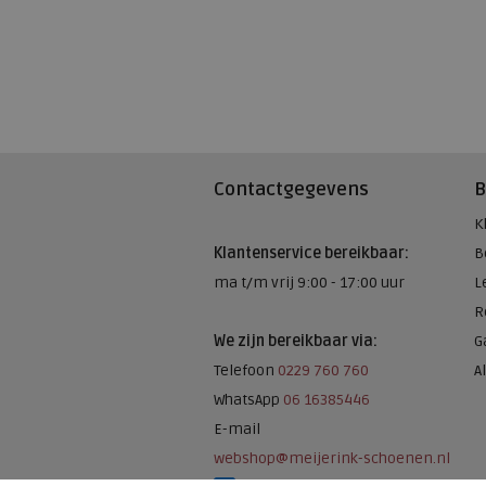
Contactgegevens
B
K
Klantenservice bereikbaar:
B
ma t/m vrij 9:00 - 17:00 uur
L
R
We zijn bereikbaar via:
G
Telefoon
0229 760 760
A
WhatsApp
06 16385446
E-mail
webshop@meijerink-schoenen.nl