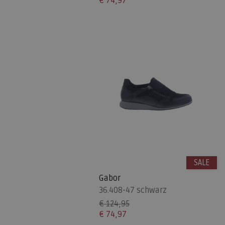
€ 74,97
SALE
Gabor
36.408-47 schwarz
€ 124,95
€ 74,97