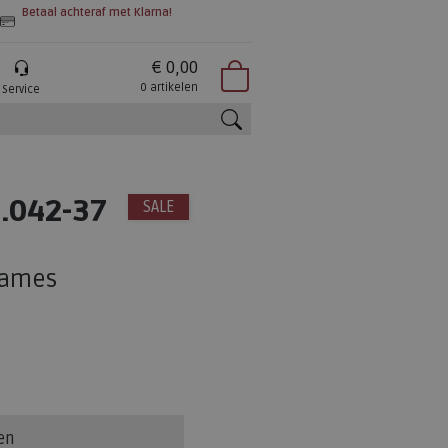
Betaal achteraf met Klarna!
€ 0,00
0 artikelen
Service
zoeken
.042-37
SALE
dames
en