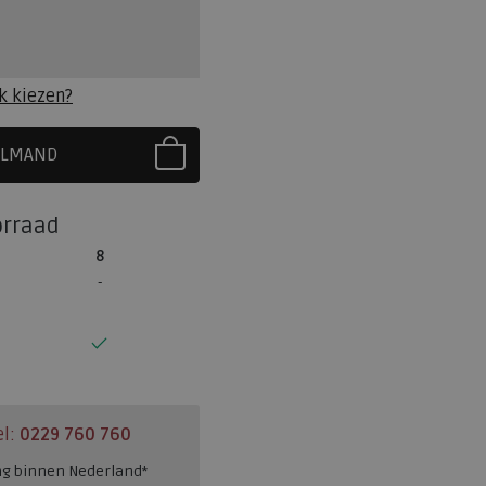
k kiezen?
ELMAND
R EERST UW MAAT
orraad
8
el:
0229 760 760
ng binnen Nederland*