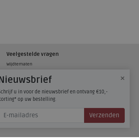
Veelgestelde vragen
Wijdtematen
Hielspoor
×
Nieuwsbrief
Maatadvies, wat is mijn
schoenmaat?
Schrijf u in voor de nieuwsbrief en ontvang €10,-
FitFlop - maatadvies
korting* op uw bestelling.
Verzenden