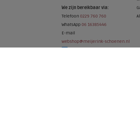
We zijn bereikbaar via:
G
Telefoon
0229 760 760
A
WhatsApp
06 16385446
E-mail
webshop@meijerink-schoenen.nl
Meijerink Schoenen op Facebook
Meijerink schoenen op Instagram
Meijerink Hoor
Nieuwsteeg 39
1621 EC, Hoorn
0229-296675