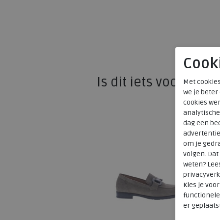
Cook
Is dit iets voor u?
Met cookies
we je beter
cookies wer
analytische
dag een bee
advertenti
om je gedra
volgen. Da
weten? Lee
privacyverk
Kies je voo
functionele
er geplaats