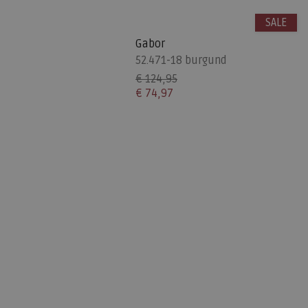
SALE
Gabor
52.471-18 burgund
€ 124,95
€ 74,97