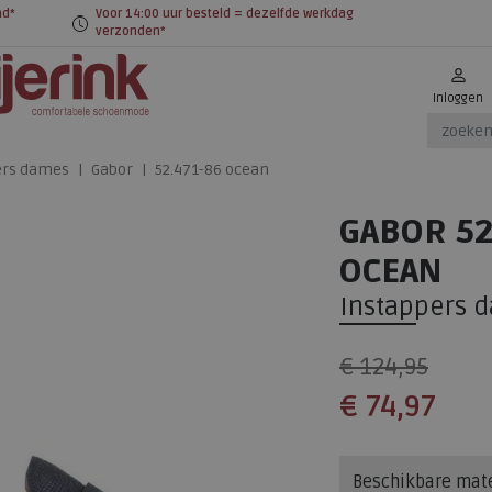
nd*
Voor 14:00 uur besteld = dezelfde werkdag
verzonden*
Inloggen
ers dames
Gabor
52.471-86 ocean
GABOR 52
OCEAN
Instappers 
€ 124,95
€ 74,97
Beschikbare mat