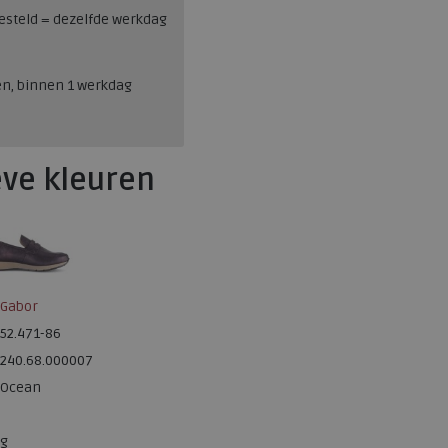
esteld = dezelfde werkdag
en, binnen 1 werkdag
eve kleuren
Gabor
52.471-86
240.68.000007
Ocean
g