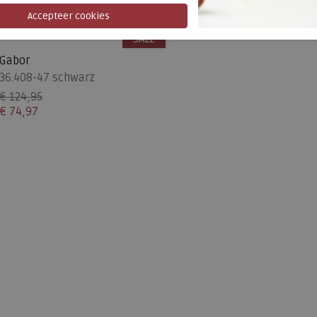
SALE
Gabor
36.408-47 schwarz
€ 124,95
€ 74,97