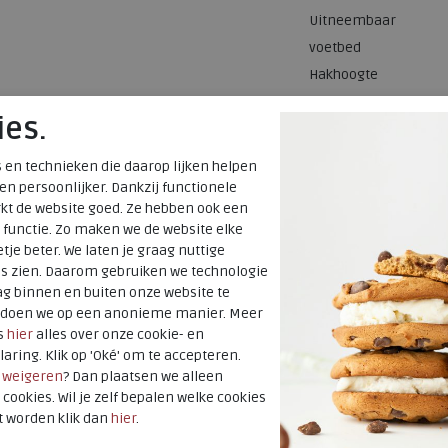
Uitneembaar
voetbed
Hakhoogte
ies.
 en technieken die daarop lijken helpen
 en persoonlijker. Dankzij functionele
kt de website goed. Ze hebben ook een
 functie. Zo maken we de website elke
tje beter. We laten je graag nuttige
es zien. Daarom gebruiken we technologie
g binnen en buiten onze website te
t doen we op een anonieme manier. Meer
s
hier
alles over onze cookie- en
laring. Klik op 'Oké' om te accepteren.
r
weigeren
? Dan plaatsen we alleen
 cookies. Wil je zelf bepalen welke cookies
t worden klik dan
hier
.