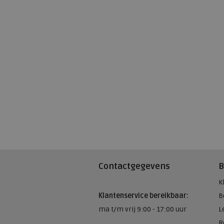
Contactgegevens
B
K
Klantenservice bereikbaar:
B
ma t/m vrij 9:00 - 17:00 uur
L
R