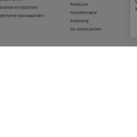
Pedicure
arantie en klachten
Fysiotherapie
lgemene voorwaarden
Podoloog
3D-voetscanner
Onze winkels
n
Meijerink Heemskerk
Deutzstraat 21 A
1961 NS, Heemskerk
0251-446006