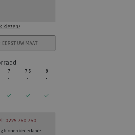
k kiezen?
ELMAND
R EERST UW MAAT
orraad
7
7,5
8
el:
0229 760 760
ng binnen Nederland*