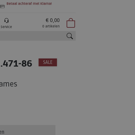
Betaal achteraf met Klarna!
€ 0,00
0 artikelen
Service
zoeken
.471-86
SALE
dames
en