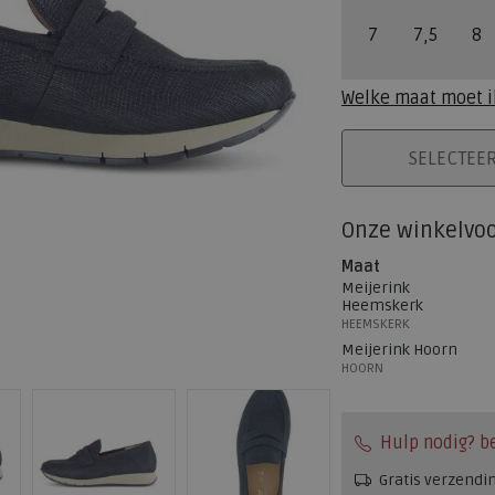
7
7,5
8
Welke maat moet i
PLAATS IN WINK
SELECTEE
Onze winkelvo
Maat
Meijerink
Heemskerk
HEEMSKERK
Meijerink Hoorn
HOORN
Hulp nodig? b
Gratis verzendi