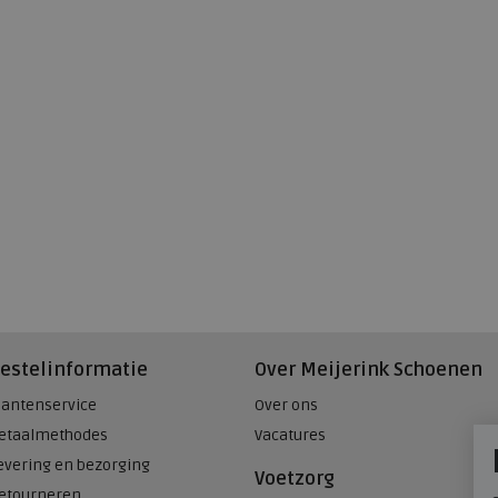
estelinformatie
Over Meijerink Schoenen
lantenservice
Over ons
etaalmethodes
Vacatures
evering en bezorging
Voetzorg
etourneren