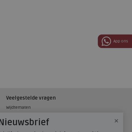
App ons
Veelgestelde vragen
Wijdtematen
Hielspoor
×
Nieuwsbrief
Maatadvies, wat is mijn
schoenmaat?