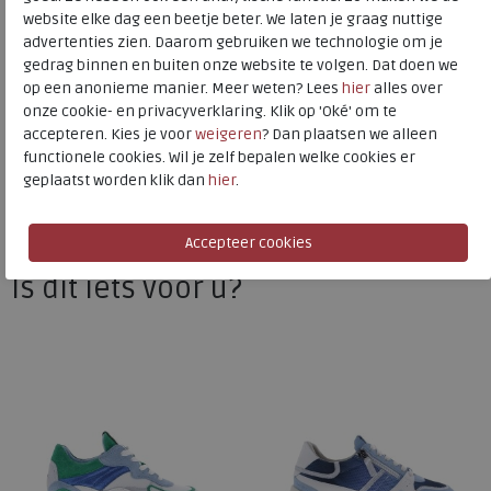
website elke dag een beetje beter. We laten je graag nuttige
advertenties zien. Daarom gebruiken we technologie om je
gedrag binnen en buiten onze website te volgen. Dat doen we
Piedi Nudi
op een anonieme manier. Meer weten? Lees
hier
alles over
Toon alles van
Piedi Nudi
onze cookie- en privacyverklaring. Klik op 'Oké' om te
accepteren. Kies je voor
weigeren
? Dan plaatsen we alleen
Naar alle
sneakers / veterschoenen
functionele cookies. Wil je zelf bepalen welke cookies er
geplaatst worden klik dan
hier
.
Naar alle
Piedi Nudi sneakers / veterschoenen
Is dit iets voor u?