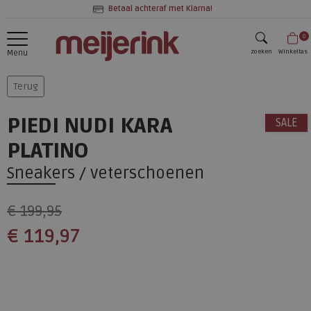
Betaal achteraf met Klarna!
0
zoeken
Winkeltas
Menu
zoeken
Terug
PIEDI NUDI KARA
SALE
PLATINO
Sneakers / veterschoenen
€ 199,95
€ 119,97